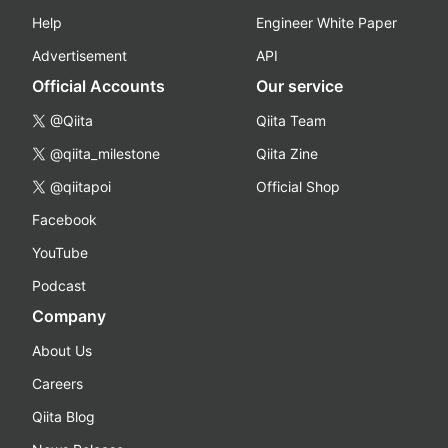
Help
Engineer White Paper
Advertisement
API
Official Accounts
Our service
@Qiita
Qiita Team
@qiita_milestone
Qiita Zine
@qiitapoi
Official Shop
Facebook
YouTube
Podcast
Company
About Us
Careers
Qiita Blog