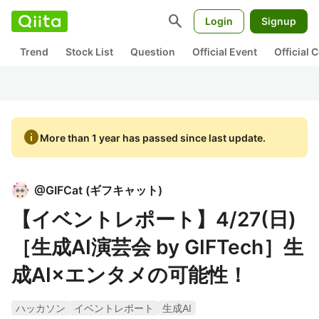
search
Login
Signup
Trend
Stock List
Question
Official Event
Official
info
More than 1 year has passed since last update.
@
GIFCat
(
ギフキャット
)
【イベントレポート】4/27(日)
［生成AI演芸会 by GIFTech］生
成AI×エンタメの可能性！
ハッカソン
イベントレポート
生成AI