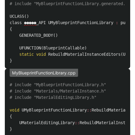
UCLASS
()
class
●●●●●
_API
UMyBlueprintFunctionLibrary
:
public
{
GENERATED_BODY
()
UFUNCTION
(
BlueprintCallable
)
static
void
RebuildMaterialInstanceEditors
(
UMate
}
MyBlueprintFunctionLibrary.cpp
# include "MyBlueprintFunctionLibrary.h"

# include "Materials/MaterialInstance.h"

void
UMyBlueprintFunctionLibrary
::
RebuildMaterialIns
{
UMaterialEditingLibrary
::
RebuildMaterialInstance
}