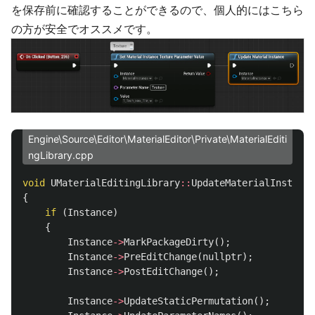
を保存前に確認することができるので、個人的にはこちら
の方が安全でオススメです。
Engine\Source\Editor\MaterialEditor\Private\MaterialEditi
ngLibrary.cpp
void
UMaterialEditingLibrary
::
UpdateMaterialInstance
{
if
(
Instance
)
{
Instance
->
MarkPackageDirty
();
Instance
->
PreEditChange
(
nullptr
);
Instance
->
PostEditChange
();
Instance
->
UpdateStaticPermutation
();