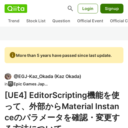
search
Login
Signup
Trend
Stock List
Question
Official Event
Official
info
More than 5 years have passed since last update.
@
EGJ-Kaz_Okada
(
Kaz Okada
)
in
Epic Games Japan
[UE4] EditorScripting機能を使
って、外部からMaterial Instan
ceのパラメータを確認・変更す