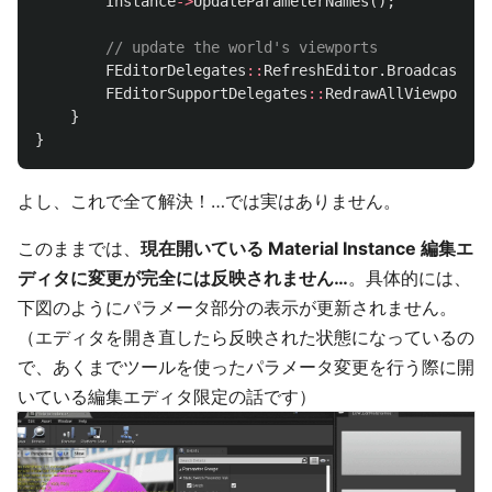
Instance
->
UpdateParameterNames
();
// update the world's viewports
FEditorDelegates
::
RefreshEditor
.
Broadcast
();
FEditorSupportDelegates
::
RedrawAllViewports
.
}
}
よし、これで全て解決！…では実はありません。
このままでは、
現在開いている Material Instance 編集エ
ディタに変更が完全には反映されません…
。具体的には、
下図のようにパラメータ部分の表示が更新されません。
（エディタを開き直したら反映された状態になっているの
で、あくまでツールを使ったパラメータ変更を行う際に開
いている編集エディタ限定の話です）