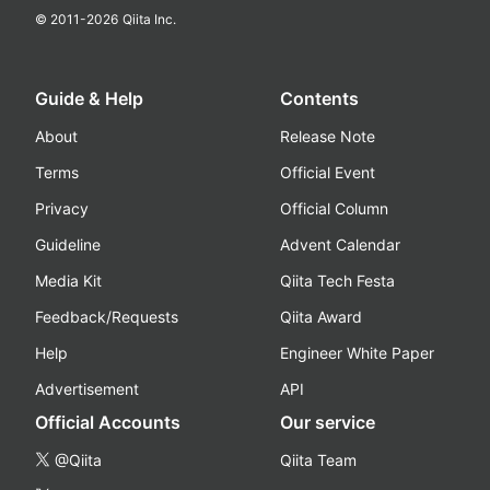
© 2011-
2026
Qiita Inc.
Guide & Help
Contents
About
Release Note
Terms
Official Event
Privacy
Official Column
Guideline
Advent Calendar
Media Kit
Qiita Tech Festa
Feedback/Requests
Qiita Award
Help
Engineer White Paper
Advertisement
API
Official Accounts
Our service
@Qiita
Qiita Team