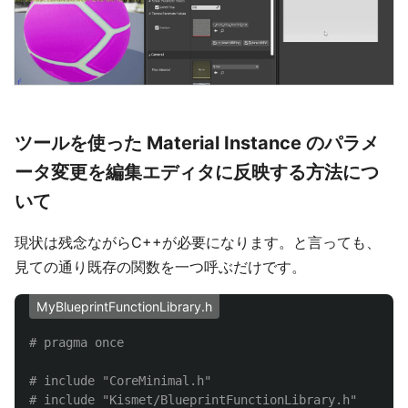
ツールを使った Material Instance のパラメ
ータ変更を編集エディタに反映する方法につ
いて
現状は残念ながらC++が必要になります。と言っても、
見ての通り既存の関数を一つ呼ぶだけです。
MyBlueprintFunctionLibrary.h
# include "CoreMinimal.h"

# include "Kismet/BlueprintFunctionLibrary.h"
