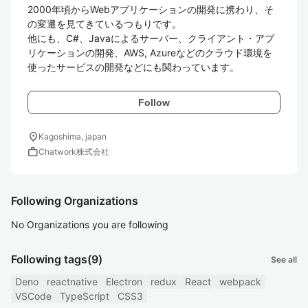
2000年頃からWebアプリケーションの開発に携わり、そ
の変遷を見てきているつもりです。

他にも、C#、Javaによるサーバー、クライアント・アプ
リケーションの開発、AWS, Azureなどのクラウド環境を
使ったサービスの開発などにも関わっています。
Follow
location_on
Kagoshima, japan
work
Chatwork株式会社
Following Organizations
No Organizations you are following
Following tags
(9)
See all
Deno
reactnative
Electron
redux
React
webpack
VSCode
TypeScript
CSS3