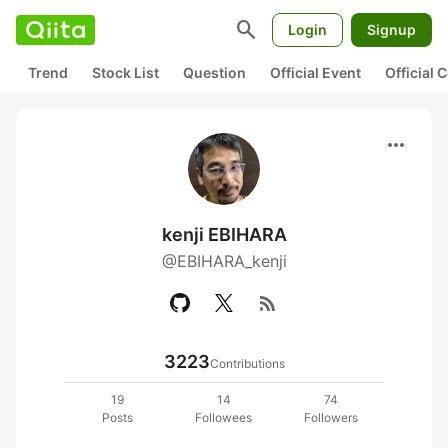
search
Login
Signup
Trend
Stock List
Question
Official Event
Official
more_horiz
kenji EBIHARA
@EBIHARA_kenji
rss_feed
3223
Contributions
19
14
74
Posts
Followees
Followers