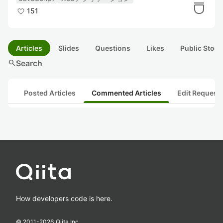
151
Articles
Slides
Questions
Likes
Public Stock
search
Search
Posted Articles
Commented Articles
Edit Request
How developers code is here.
© 2011-
2026
Qiita Inc.