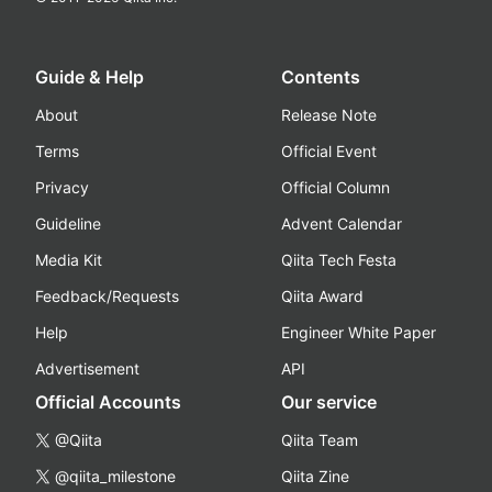
Guide & Help
Contents
About
Release Note
Terms
Official Event
Privacy
Official Column
Guideline
Advent Calendar
Media Kit
Qiita Tech Festa
Feedback/Requests
Qiita Award
Help
Engineer White Paper
Advertisement
API
Official Accounts
Our service
@Qiita
Qiita Team
@qiita_milestone
Qiita Zine