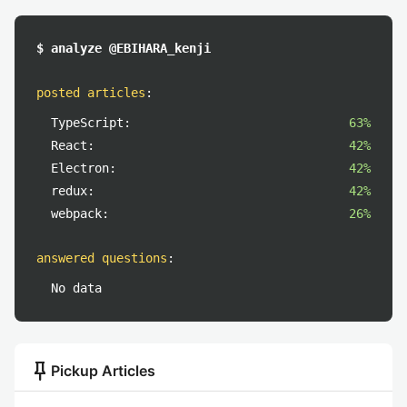
$ analyze @EBIHARA_kenji
posted articles
:
TypeScript:
63%
React:
42%
Electron:
42%
redux:
42%
webpack:
26%
answered questions
:
No data
push_pin
Pickup Articles