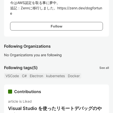
今はAWS認定を取る事に夢中。

追記：Zennに移行しました。https://zenn.dev/dogfortun
Follow
Following Organizations
No Organizations you are following
Following tags
(5)
See all
VSCode
C#
Electron
kubernetes
Docker
Contributions
article is Liked
Visual Studio を使ったリモートデバッグのや