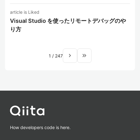
article is Liked
Visual Studio を使ったリモートデバッグのや
り方
navigate_next
keyboard_double_arrow_right
1
/
247
How developers code is here.