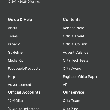
© 2011-
2026
Qiita Inc.
Guide & Help
Contents
About
Release Note
Terms
Official Event
Privacy
Official Column
Guideline
Advent Calendar
Media Kit
Qiita Tech Festa
Feedback/Requests
Qiita Award
Help
Engineer White Paper
Advertisement
API
Official Accounts
Our service
@Qiita
Qiita Team
@qiita_milestone
Qiita Zine