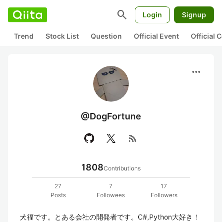
search
Login
Signup
Trend
Stock List
Question
Official Event
Official
more_horiz
@DogFortune
rss_feed
1808
Contributions
27
7
17
Posts
Followees
Followers
犬福です。とある会社の開発者です。C#,Python大好き！
