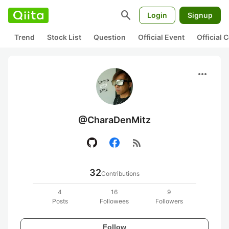
search
Login
Signup
Trend
Stock List
Question
Official Event
Official
more_horiz
@CharaDenMitz
rss_feed
32
Contributions
4
16
9
Posts
Followees
Followers
Follow