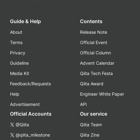
Guide & Help
Contents
About
Release Note
Terms
Official Event
Privacy
Official Column
Guideline
Advent Calendar
Media Kit
Qiita Tech Festa
Feedback/Requests
Qiita Award
Help
Engineer White Paper
Advertisement
API
Official Accounts
Our service
@Qiita
Qiita Team
@qiita_milestone
Qiita Zine