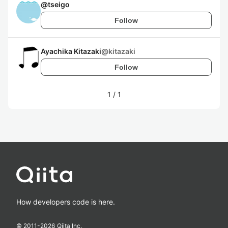
@
tseigo
Follow
Ayachika Kitazaki
@
kitazaki
Follow
1
/
1
How developers code is here.
© 2011-
2026
Qiita Inc.