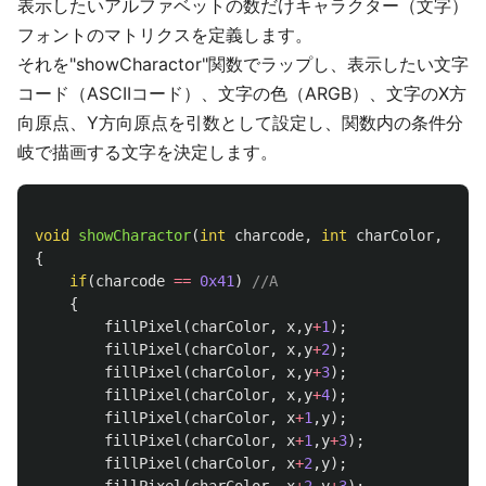
表示したいアルファベットの数だけキャラクター（文字）
フォントのマトリクスを定義します。
それを"showCharactor"関数でラップし、表示したい文字
コード（ASCIIコード）、文字の色（ARGB）、文字のX方
向原点、Y方向原点を引数として設定し、関数内の条件分
岐で描画する文字を決定します。
void
showCharactor
(
int
charcode
,
int
charColor
,
int
{
if
(
charcode
==
0x41
)
//A
{
fillPixel
(
charColor
,
x
,
y
+
1
);
fillPixel
(
charColor
,
x
,
y
+
2
);
fillPixel
(
charColor
,
x
,
y
+
3
);
fillPixel
(
charColor
,
x
,
y
+
4
);
fillPixel
(
charColor
,
x
+
1
,
y
);
fillPixel
(
charColor
,
x
+
1
,
y
+
3
);
fillPixel
(
charColor
,
x
+
2
,
y
);