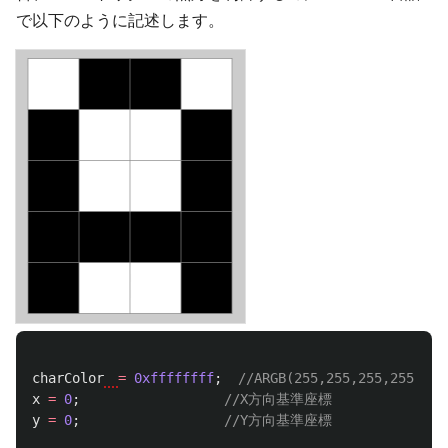
で以下のように記述します。
charColor
=
0xffffffff
;
//ARGB(255,255,255,255)
x
=
0
;
//X方向基準座標
y
=
0
;
//Y方向基準座標