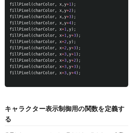
fillPixel
(
charColor
,
x
,
y
+
1
);
fillPixel
(
charColor
,
x
,
y
+
2
);
fillPixel
(
charColor
,
x
,
y
+
3
);
fillPixel
(
charColor
,
x
,
y
+
4
);
fillPixel
(
charColor
,
x
+
1
,
y
);
fillPixel
(
charColor
,
x
+
1
,
y
+
3
);
fillPixel
(
charColor
,
x
+
2
,
y
);
fillPixel
(
charColor
,
x
+
2
,
y
+
3
);
fillPixel
(
charColor
,
x
+
3
,
y
+
1
);
fillPixel
(
charColor
,
x
+
3
,
y
+
2
);
fillPixel
(
charColor
,
x
+
3
,
y
+
3
);
fillPixel
(
charColor
,
x
+
3
,
y
+
4
);
キャラクター表示制御用の関数を定義す
る