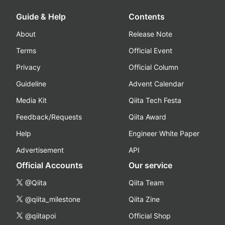
Guide & Help
Contents
About
Release Note
Terms
Official Event
Privacy
Official Column
Guideline
Advent Calendar
Media Kit
Qiita Tech Festa
Feedback/Requests
Qiita Award
Help
Engineer White Paper
Advertisement
API
Official Accounts
Our service
@Qiita
Qiita Team
@qiita_milestone
Qiita Zine
@qiitapoi
Official Shop