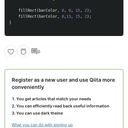
fillRect
(
barColor
,
0
,
0
,
15
,
2
);
fillRect
(
barColor
,
0
,
13
,
15
,
2
);
}
comment
0
Register as a new user and use Qiita more
conveniently
You get articles that match your needs
You can efficiently read back useful information
You can use dark theme
What you can do with signing up