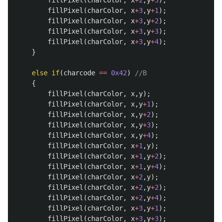
fillPixel
(
charColor
,
x
+
2
,
y
+
3
);
fillPixel
(
charColor
,
x
+
3
,
y
+
1
);
fillPixel
(
charColor
,
x
+
3
,
y
+
2
);
fillPixel
(
charColor
,
x
+
3
,
y
+
3
);
fillPixel
(
charColor
,
x
+
3
,
y
+
4
);
}
else
if
(
charcode
==
0x42
)
//B
{
fillPixel
(
charColor
,
x
,
y
);
fillPixel
(
charColor
,
x
,
y
+
1
);
fillPixel
(
charColor
,
x
,
y
+
2
);
fillPixel
(
charColor
,
x
,
y
+
3
);
fillPixel
(
charColor
,
x
,
y
+
4
);
fillPixel
(
charColor
,
x
+
1
,
y
);
fillPixel
(
charColor
,
x
+
1
,
y
+
2
);
fillPixel
(
charColor
,
x
+
1
,
y
+
4
);
fillPixel
(
charColor
,
x
+
2
,
y
);
fillPixel
(
charColor
,
x
+
2
,
y
+
2
);
fillPixel
(
charColor
,
x
+
2
,
y
+
4
);
fillPixel
(
charColor
,
x
+
3
,
y
+
1
);
fillPixel
(
charColor
,
x
+
3
,
y
+
3
);