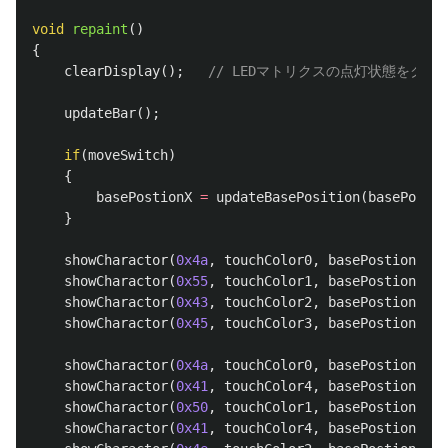
void
repaint
()
{
clearDisplay
();
// LEDマトリクスの点灯状態をクリ
updateBar
();
if
(
moveSwitch
)
{
basePostionX
=
updateBasePosition
(
basePostio
}
showCharactor
(
0x4a
,
touchColor0
,
basePostionX
+
0
,
showCharactor
(
0x55
,
touchColor1
,
basePostionX
+
5
,
showCharactor
(
0x43
,
touchColor2
,
basePostionX
+
10
showCharactor
(
0x45
,
touchColor3
,
basePostionX
+
15
showCharactor
(
0x4a
,
touchColor0
,
basePostionX
+
25
showCharactor
(
0x41
,
touchColor4
,
basePostionX
+
30
showCharactor
(
0x50
,
touchColor1
,
basePostionX
+
35
showCharactor
(
0x41
,
touchColor4
,
basePostionX
+
40