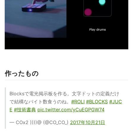
作ったもの
Blocksで電光掲示板を作る。文字ドットの定義だけ
で結構なバイト数食うのね。
#ROLI
#BLOCKS
#JUC
E
#技術書典
pic.twitter.com/yCuEGPGW74
— COx2 ))))@ (@CO_CO_)
2017年10月21日