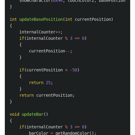
showCharactor
(
0x4e
,
touchColor2
,
basePostionX
+
45
}
int
updateBasePosition
(
int
currentPosition
)
{
internalCounter
++
;
if
(
internalCounter
%
3
==
0
)
{
currentPosition
--
;
}
if
(
currentPosition
<
-
50
)
{
return
25
;
}
return
currentPosition
;
}
void
updateBar
()
{
if
(
internalCounter
%
3
==
0
)
barColor
=
getRandomColor
();