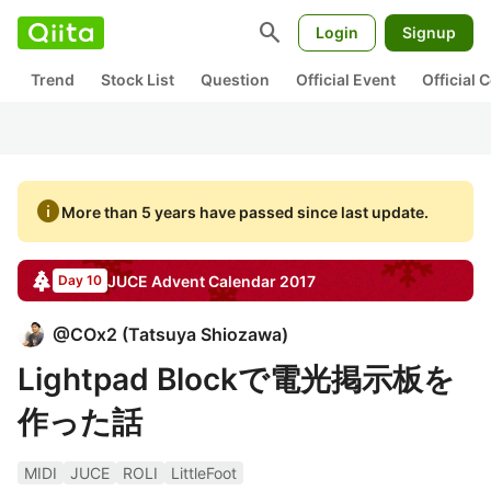
search
Login
Signup
Trend
Stock List
Question
Official Event
Official
info
More than 5 years have passed since last update.
JUCE
Advent Calendar
2017
Day 10
@
COx2
(
Tatsuya Shiozawa
)
Lightpad Blockで電光掲示板を
作った話
MIDI
JUCE
ROLI
LittleFoot