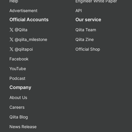
Help
Engineer White Paper
Advertisement
API
Official Accounts
Our service
@Qiita
Qiita Team
@qiita_milestone
Qiita Zine
@qiitapoi
Official Shop
Facebook
YouTube
Podcast
Company
About Us
Careers
Qiita Blog
News Release