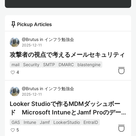
push_pin
Pickup Articles
@
Brutus
in
インフラ勉強会
2025-12-11
攻撃者の視点で考えるメールセキュリティ
mail
Security
SMTP
DMARC
blastengine
4
@
Brutus
in
インフラ勉強会
2025-12-11
Looker Studioで作るMDMダッシュボー
ド Microsoft IntuneとJamf Proのデー
タをまとめて分析する方法
GAS
Intune
Jamf
LookerStudio
EntraID
5