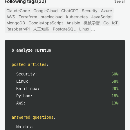
Following tags
(22)
See all
ClaudeCode
GoogleCloud
ChatGPT
Security
Azure
AWS
Terraform
oraclecloud
kubernetes
JavaScript
MongoDB
GoogleAppsScript
Ansible
機械学習
Go
IoT
RaspberryPi
人工知能
PostgreSQL
Linux
$ analyze @Brutus
posted articles
:
Security:
60%
Linux:
58%
KaliLinux:
28%
Python:
18%
AWS:
13%
answered questions
:
No data