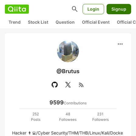
search
Login
Signup
Trend
Stock List
Question
Official Event
Official
more_horiz
@Brutus
rss_feed
9599
Contributions
252
48
231
Posts
Followees
Followers
Hacker 👨‍💻/Cyber Security/THM/THB/Linux/Kali/Docke