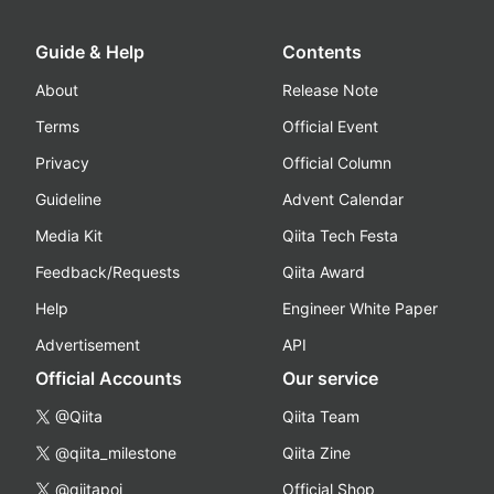
Guide & Help
Contents
About
Release Note
Terms
Official Event
Privacy
Official Column
Guideline
Advent Calendar
Media Kit
Qiita Tech Festa
Feedback/Requests
Qiita Award
Help
Engineer White Paper
Advertisement
API
Official Accounts
Our service
@Qiita
Qiita Team
@qiita_milestone
Qiita Zine
@qiitapoi
Official Shop