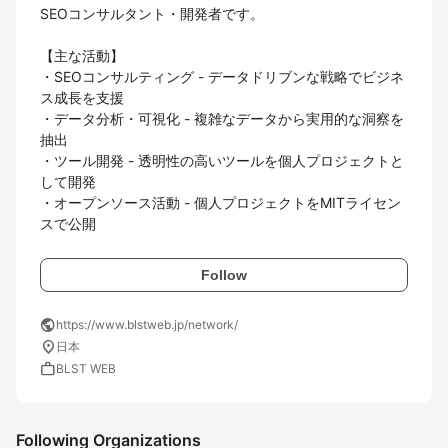
SEOコンサルタント・開発者です。

【主な活動】

・SEOコンサルティング - データドリブンな戦略でビジネ
ス成長を支援

・データ分析・可視化 - 複雑なデータから実用的な洞察を
抽出

・ツール開発 - 透明性の高いツールを個人プロジェクトと
して開発

・オープンソース活動 - 個人プロジェクトをMITライセン
スで公開
Follow
public
https://www.blstweb.jp/network/
location_on
日本
work
BLST WEB
Following Organizations