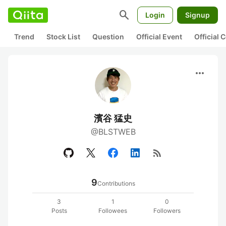
search
Login
Signup
Trend
Stock List
Question
Official Event
Official
more_horiz
濱谷 猛史
@BLSTWEB
rss_feed
9
Contributions
3
1
0
Posts
Followees
Followers