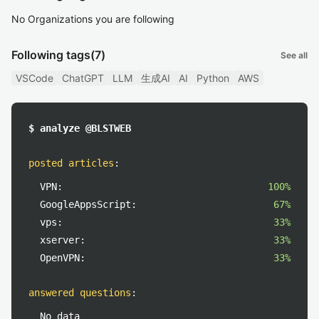
No Organizations you are following
Following tags
(7)
See all
VSCode
ChatGPT
LLM
生成AI
AI
Python
AWS
$ analyze @BLSTWEB
posted articles
:
VPN:
100%
GoogleAppsScript:
67%
vps:
33%
xserver:
33%
OpenVPN:
33%
answered questions
:
No data