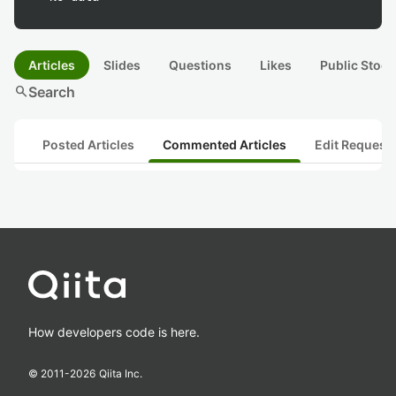
Articles
Slides
Questions
Likes
Public Stock
search
Search
Posted Articles
Commented Articles
Edit Request
How developers code is here.
© 2011-
2026
Qiita Inc.