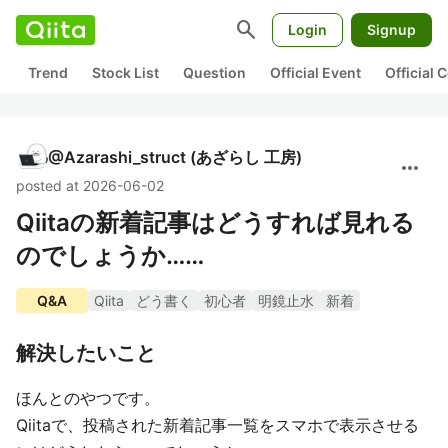
search
Login
Signup
Trend
Stock List
Question
Official Event
Official
@
Azarashi_struct
(あざらし 工房)
more_horiz
posted at 2026-06-02
Qiitaの新着記事はどうすれば見れる
のでしょうか……
Q&A
Qiita
どう書く
初心者
明鏡止水
新着
解決したいこと
ほんとのやつです。
Qiitaで、投稿された新着記事一覧をスマホで表示させる