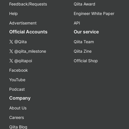
Feedback/Requests
Qiita Award
Help
Engineer White Paper
Advertisement
API
Official Accounts
Our service
@Qiita
Qiita Team
@qiita_milestone
Qiita Zine
@qiitapoi
Official Shop
Facebook
YouTube
Podcast
Company
About Us
Careers
Qiita Blog