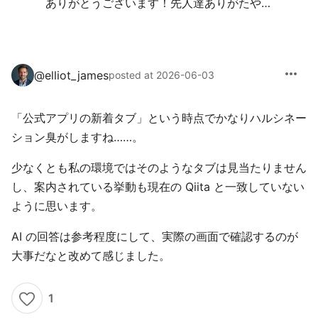
ありがとうございます！先人達ありがたや…
more_horiz
@
elliot_james
posted at 2026-06-03
「公式アプリの新着タブ」という時点でかなりハルシネー
ション臭がしますね……。
少なくとも私の環境ではそのようなタブは見当たりません
し、案内されている挙動も現在の Qiita と一致していない
ように思います。
AI の回答は参考程度にして、実際の画面で確認するのが
大事だなと改めて感じました。
1