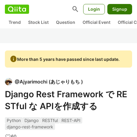
search
Login
Signup
Trend
Stock List
Question
Official Event
Official
info
More than 5 years have passed since last update.
@
Ajyarimochi
(
あじゃりもち
)
Django Rest Framework で RE
STful な APIを作成する
Python
Django
RESTful
REST-API
django-rest-framework
60