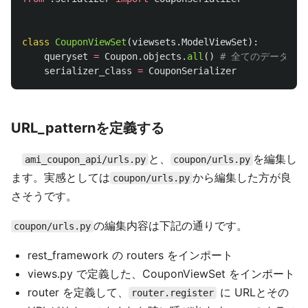
class
CouponViewSet
(
viewsets
.
ModelViewSet
):
queryset
=
Coupon
.
objects
.
all
()
serializer_class
=
CouponSerializer
URL_patternを定義する
と、
を編集し
ami_coupon_api/urls.py
coupon/urls.py
ます。実感としては
から編集した方が良
coupon/urls.py
さそうです。
の編集内容は下記の通りです。
coupon/urls.py
rest_framework の routers をインポート
views.py で定義した、CouponViewSet をインポート
router を定義して、
に URLとその
router.register