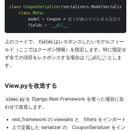
class
CouponSerializer
(
serializers
.
ModelSerializer
):
class
Meta
:
model
=
Coupon
fields
=
'
__all__
'
上のコードで、
はレスポンスしたいモデルフィー
fields
ルド（ここではクーポン情報）を指定します。特に指定せ
ず全ての項目をレスポンスする場合は
としま
'__all__'
す。
View.pyを改造する
を Django Rest Framework を使った場合に合
views.py
わせて改造します。
rest_framework の viewsets と filters をインポート
上で定義した serializer の CouponSerializer をイン