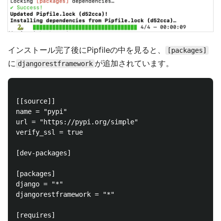
インストール完了後にPipfileの中を見ると、
[packages]
に
が追加されています。
djangorestframework
[[source]]

name = "pypi"

url = "https://pypi.org/simple"

verify_ssl = true

[dev-packages]

[packages]

django = "*"

djangorestframework = "*"

[requires]
