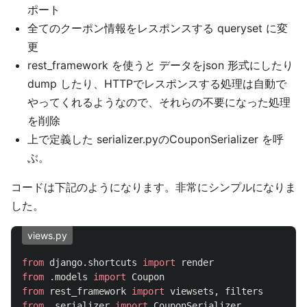
ポート
全てのクーポン情報をレスポンスする queryset に変
更
rest_framework を使うと データをjson 形式にしたり
dump したり、HTTPでレスポンスする処理は自動で
やってくれるようなので、それらの不要になった処理
を削除
上で定義した serializer.pyのCouponSerializer を呼
ぶ。
コードは下記のようになります。非常にシンプルになりま
した。
views.py
from
django.shortcuts
import
render
from
.models
import
Coupon
from
rest_framework
import
viewsets
,
filters
from
.serializer
import
CouponSerializer