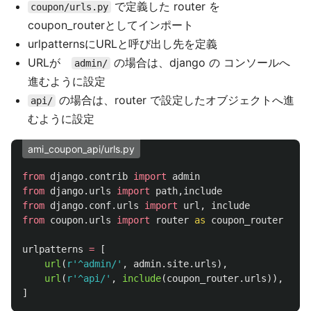
で定義した router を
coupon/urls.py
coupon_routerとしてインポート
urlpatternsにURLと呼び出し先を定義
URLが
の場合は、django の コンソールへ
admin/
進むように設定
の場合は、router で設定したオブジェクトへ進
api/
むように設定
ami_coupon_api/urls.py
from
django.contrib
import
admin
from
django.urls
import
path
,
include
from
django.conf.urls
import
url
,
include
from
coupon.urls
import
router
as
coupon_router
urlpatterns
=
[
url
(
r
'
^admin/
'
,
admin
.
site
.
urls
),
url
(
r
'
^api/
'
,
include
(
coupon_router
.
urls
)),
]