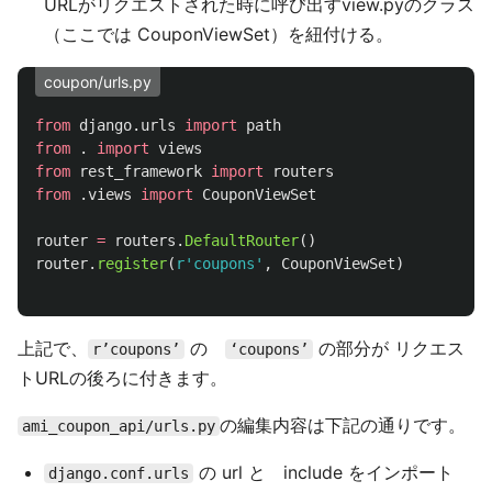
URLがリクエストされた時に呼び出すview.pyのクラス
（ここでは CouponViewSet）を紐付ける。
coupon/urls.py
from
django.urls
import
path
from
.
import
views
from
rest_framework
import
routers
from
.views
import
CouponViewSet
router
=
routers
.
DefaultRouter
()
router
.
register
(
r
'
coupons
'
,
CouponViewSet
)
上記で、
の
の部分が リクエス
r’coupons’
‘coupons’
トURLの後ろに付きます。
の編集内容は下記の通りです。
ami_coupon_api/urls.py
の url と include をインポート
django.conf.urls