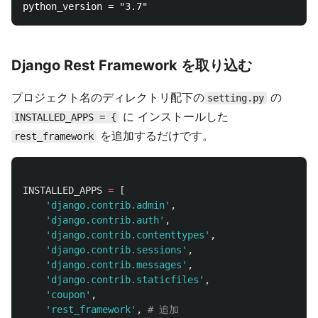
Django Rest Framework を取り込む
プロジェクト名のディレクトリ配下の
の
setting.py
に インストールした
INSTALLED_APPS = {
を追加するだけです。
rest_framework
INSTALLED_APPS
=
[
'
django.contrib.admin
'
,
'
django.contrib.auth
'
,
'
django.contrib.contenttypes
'
,
'
django.contrib.sessions
'
,
'
django.contrib.messages
'
,
'
django.contrib.staticfiles
'
,
'
coupon
'
,
'
rest_framework
'
,