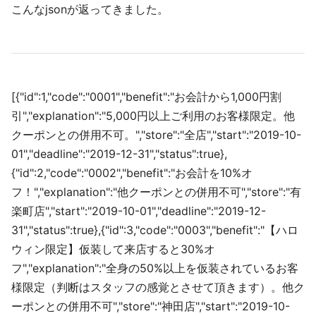
こんなjsonが返ってきました。
[{"id":1,"code":"0001","benefit":"お会計から1,000円割
引","explanation":"5,000円以上ご利用のお客様限定。他
クーポンとの併用不可。","store":"全店","start":"2019-10-
01","deadline":"2019-12-31","status":true},
{"id":2,"code":"0002","benefit":"お会計を10%オ
フ！","explanation":"他クーポンとの併用不可","store":"有
楽町店","start":"2019-10-01","deadline":"2019-12-
31","status":true},{"id":3,"code":"0003","benefit":"【ハロ
ウィン限定】仮装して来店すると30%オ
フ","explanation":"全身の50%以上を仮装されているお客
様限定（判断はスタッフの感覚とさせて頂きます）。他ク
ーポンとの併用不可","store":"神田店","start":"2019-10-