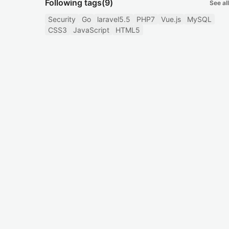
Following tags
(9)
See all
Security
Go
laravel5.5
PHP7
Vue.js
MySQL
CSS3
JavaScript
HTML5