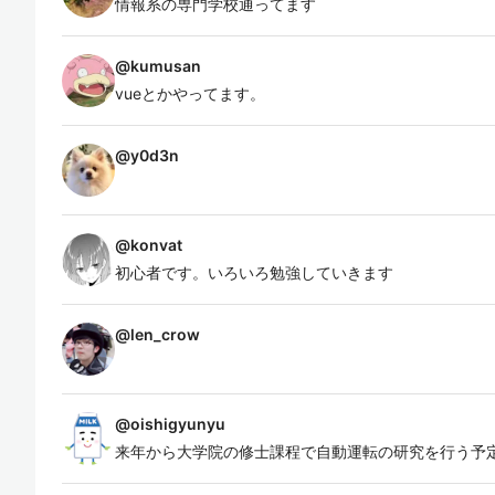
情報系の専門学校通ってます
@
kumusan
vueとかやってます。
@
y0d3n
@
konvat
初心者です。いろいろ勉強していきます
@
len_crow
@
oishigyunyu
来年から大学院の修士課程で自動運転の研究を行う予