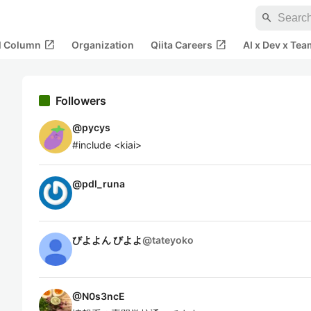
search
open_in_new
open_in_new
al Column
Organization
Qiita Careers
AI x Dev x Tea
Followers
@
pycys
#include <kiai>
@
pdl_runa
びよよん びよよ
@
tateyoko
@
N0s3ncE