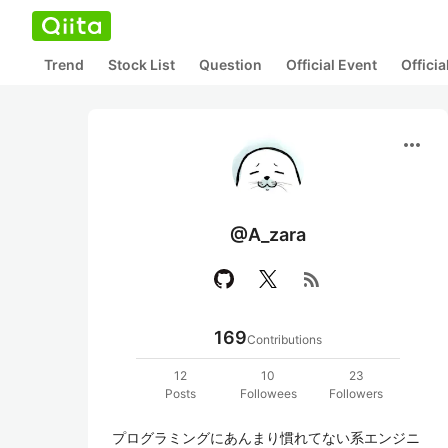
Trend
Stock List
Question
Official Event
Offici
more_horiz
@A_zara
rss_feed
169
Contributions
12
10
23
Posts
Followees
Followers
プログラミングにあんまり慣れてない系エンジニ