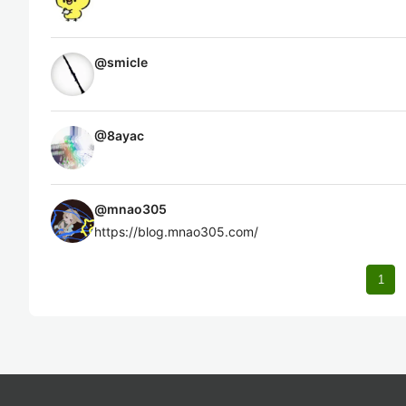
@
smicle
@
8ayac
@
mnao305
https://blog.mnao305.com/
1