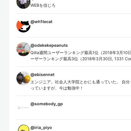
WEBを信じろ
@
wh1tecat
@
odekekepeanuts
Qiita週間ユーザーランキング最高1位（2018年3月10日, 938
ーザーランキング最高3位（2018年3月30日, 1331 Contr
@
ebisennet
エンジニア。社会人大学院とかにも通っていた。 自分
っていますが、今は勉強中！
@
somebody_gp
@
iria_piyo