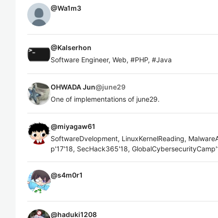
@
Wa1m3
@
Kalserhon
Software Engineer, Web, #PHP, #Java
OHWADA Jun
@
june29
One of implementations of june29.
@
miyagaw61
SoftwareDvelopment, LinuxKernelReading, MalwareAn
p'17'18, SecHack365'18, GlobalCybersecurityCamp'
@
s4m0r1
@
haduki1208