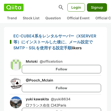
search
Login
Signup
Trend
Stock List
Question
Official Event
Official
EC-CUBE4系をレンタルサーバー（XSERVER
等）にインストールした後に、メール設定で
SMTP・SSLを使用する設定手順
likers
Motoki
@
officelotion
Follow
@
Pooch_Mclain
Follow
yuki kawakita
@
yuki8634
□フランス在住 □42Paris