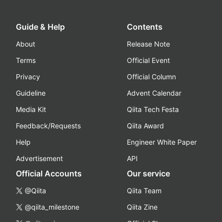
Guide & Help
Contents
About
Release Note
Terms
Official Event
Privacy
Official Column
Guideline
Advent Calendar
Media Kit
Qiita Tech Festa
Feedback/Requests
Qiita Award
Help
Engineer White Paper
Advertisement
API
Official Accounts
Our service
@Qiita
Qiita Team
@qiita_milestone
Qiita Zine