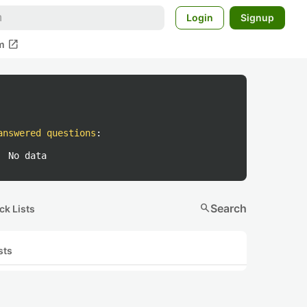
Login
Signup
open_in_new
m
answered questions
:
No data
search
Search
ck Lists
sts