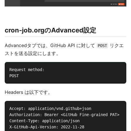
cron-job.orgのAdvanced設定
Advancedタブでは、GitHub API に対して
リクエ
POST
ストを送る設定にします。
Request method:

Headers は以下です。
Accept: application/vnd.github+json

Authorization: Bearer <GitHub Fine-grained PAT>

Content-Type: application/json
