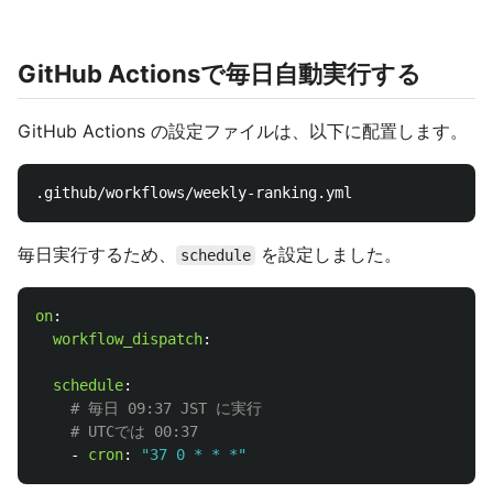
GitHub Actionsで毎日自動実行する
GitHub Actions の設定ファイルは、以下に配置します。
毎日実行するため、
を設定しました。
schedule
on
:
workflow_dispatch
:
schedule
:
# 毎日 09:37 JST に実行
# UTCでは 00:37
-
cron
:
"
37
0
*
*
*"