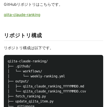
GitHubリポジトリはこちらです。
qiita-claude-ranking
リポジトリ構成
リポジトリ構成は以下です。
qiita-claude-ranking/

├── .github/

│   └── workflows/

│       └── weekly-ranking.yml

├── output/

│   ├── qiita_claude_ranking_YYYYMMDD.md

│   └── qiita_claude_ranking_YYYYMMDD.csv

├── fetch_ranking.py

├── update_qiita_item.py

├── .gitignore
