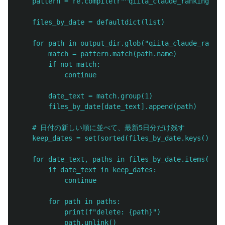
pattern = re.compile(r"^qiita_claude_ranking_(\d
files_by_date = defaultdict(list)
for path in output_dir.glob("qiita_claude_rankin
match = pattern.match(path.name)
if not match:
continue
date_text = match.group(1)
files_by_date[date_text].append(path)
# 日付の新しい順に並べて、最新5日分だけ残す
keep_dates = set(sorted(files_by_date.keys(), re
for date_text, paths in files_by_date.items():
if date_text in keep_dates:
continue
for path in paths:
print(f"delete: {path}")
path.unlink()