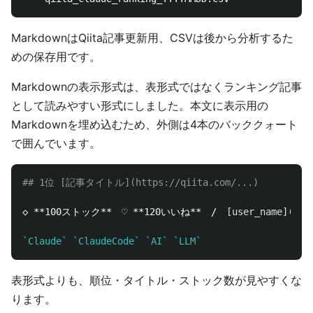
MarkdownはQiita記事更新用、CSVは後から分析するた
めの保存用です。
Markdownの表示形式は、表形式ではなくランキング記事
として読みやすい形式にしました。本文に表示用の
Markdownを埋め込むため、外側は4本のバッククォート
で囲んでいます。
## 1位 [記事タイトル](https://qiita.com/...)
◇ 
**100ストック**
　♡ 
**120いいね**
　/　
[
user_name
](
htt
`Claude`
`ClaudeCode`
`AI`
`LLM`
表形式よりも、順位・タイトル・ストック数が見やすくな
ります。