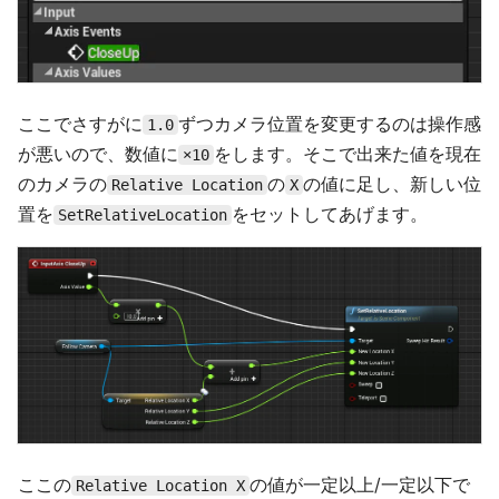
ここでさすがに
ずつカメラ位置を変更するのは操作感
1.0
が悪いので、数値に
をします。そこで出来た値を現在
×10
のカメラの
の
の値に足し、新しい位
Relative Location
X
置を
をセットしてあげます。
SetRelativeLocation
ここの
の値が一定以上/一定以下で
Relative Location X