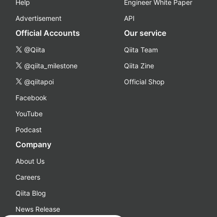
Help
Engineer White Paper
Advertisement
API
Official Accounts
Our service
@Qiita
Qiita Team
@qiita_milestone
Qiita Zine
@qiitapoi
Official Shop
Facebook
YouTube
Podcast
Company
About Us
Careers
Qiita Blog
News Release