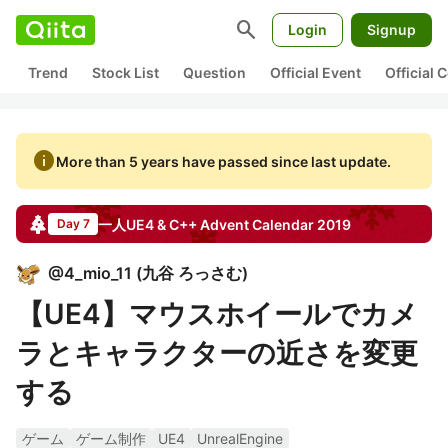
search
Login
Signup
Trend
Stock List
Question
Official Event
Official
info
More than 5 years have passed since last update.
一人UE4 & C++
Advent Calendar
2019
Day 7
@
4_mio_11
(
九谷 ろっさむ
)
【UE4】マウスホイールでカメ
ラとキャラクターの近さを変更
する
ゲーム
ゲーム制作
UE4
UnrealEngine