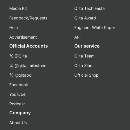
Media Kit
Qiita Tech Festa
Feedback/Requests
Qiita Award
Help
Engineer White Paper
Advertisement
API
Official Accounts
Our service
@Qiita
Qiita Team
@qiita_milestone
Qiita Zine
@qiitapoi
Official Shop
Facebook
YouTube
Podcast
Company
About Us