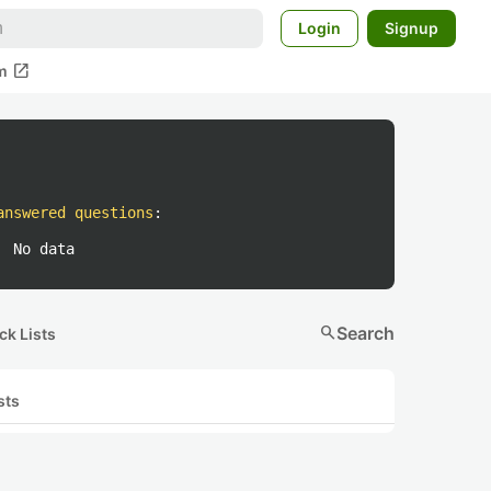
Login
Signup
open_in_new
m
answered questions
:
No data
search
Search
ck Lists
sts