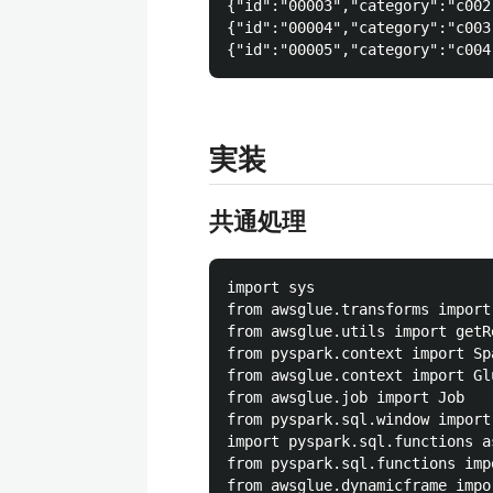
{"id":"00003","category":"c002
{"id":"00004","category":"c003
実装
共通処理
import sys

from awsglue.transforms import 
from awsglue.utils import getR
from pyspark.context import Spa
from awsglue.context import Glu
from awsglue.job import Job

from pyspark.sql.window import
import pyspark.sql.functions as
from pyspark.sql.functions impo
from awsglue.dynamicframe impo