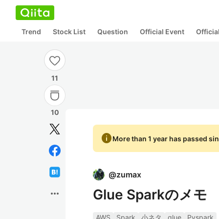
Trend
Stock List
Question
Official Event
Offici
11
10
info
More than 1 year has passed sin
@
zumax
Glue Sparkのメモ
more_horiz
AWS
Spark
小ネタ
glue
Pyspark