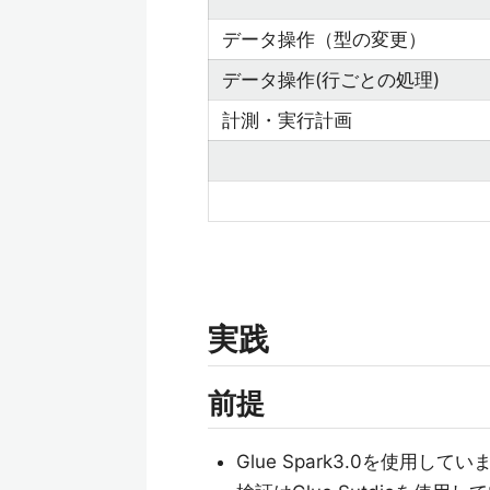
データ操作（型の変更）
データ操作(行ごとの処理)
計測・実行計画
実践
前提
Glue Spark3.0を使用してい