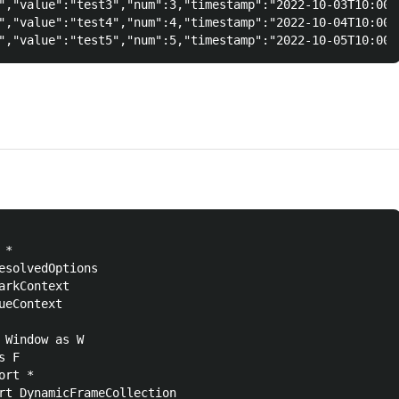
","value":"test3","num":3,"timestamp":"2022-10-03T10:00:0
","value":"test4","num":4,"timestamp":"2022-10-04T10:00:0
*

esolvedOptions

rkContext

eContext

 Window as W

 F

rt *

rt DynamicFrameCollection
