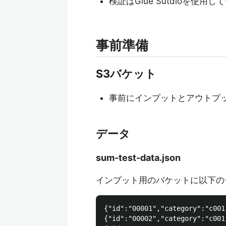
検証はGlue Sutdioを使用
事前準備
S3バケット
事前にインプットとアウトプ
データ
sum-test-data.json
インプット用のバケットに以下の
{"id":"00001","category":"c001
{"id":"00002","category":"c001