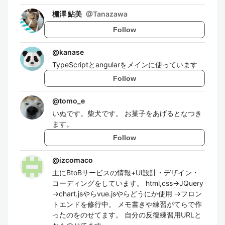
棚澤 鮎美
@
Tanazawa
Follow
@
kanase
TypeScriptとangularをメインに使っています
Follow
@
tomo_e
いぬです。柴犬です。 お菓子をあげるとなつき
ます。
Follow
@
izcomaco
主にBtoBサービスの情報+UI設計・デザイン・
コーディングをしています。 html,css→JQuery
→chart.jsやらvue.jsやらどうにか使用 →フロン
トエンドを修行中。 メモ書きや練習がてらで作
ったのをのせてます。 自分の反復練習用URLと