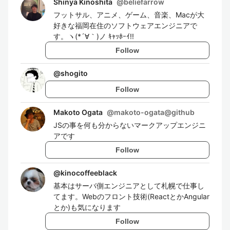
Shinya Kinoshita
@
beliefarrow
フットサル、アニメ、ゲーム、音楽、Macが大
好きな福岡在住のソフトウェアエンジニアで
す。ヽ(*´∀｀)ノ ｷｬｯﾎｰｲ!!
Follow
@
shogito
Follow
Makoto Ogata
@
makoto-ogata@github
JSの事を何も分からないマークアップエンジニ
アです
Follow
@
kinocoffeeblack
基本はサーバ側エンジニアとして札幌で仕事し
てます。Webのフロント技術(ReactとかAngular
とか)も気になります
Follow