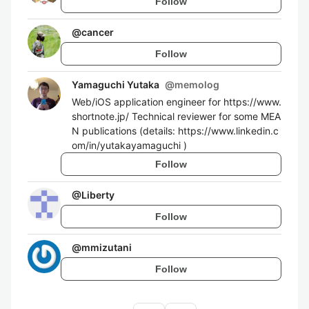
Follow
@
cancer
Follow
Yamaguchi Yutaka
@
memolog
Web/iOS application engineer for https://www.
shortnote.jp/ Technical reviewer for some MEA
N publications (details: https://www.linkedin.c
om/in/yutakayamaguchi )
Follow
@
Liberty
Follow
@
mmizutani
Follow