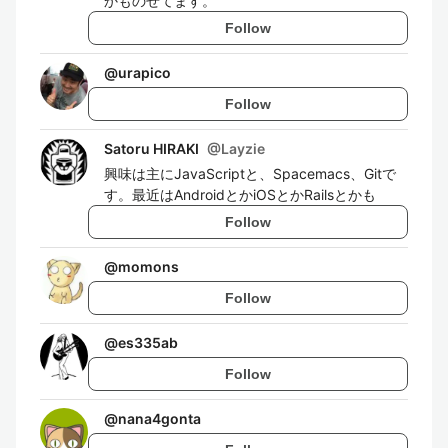
かものせてます。
Follow
@
urapico
Follow
Satoru HIRAKI
@
Layzie
興味は主にJavaScriptと、Spacemacs、Gitで
す。最近はAndroidとかiOSとかRailsとかも
Follow
@
momons
Follow
@
es335ab
Follow
@
nana4gonta