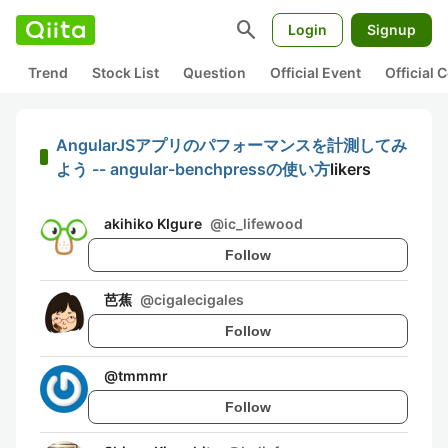
search
Login
Signup
Trend
Stock List
Question
Official Event
Official
AngularJSアプリのパフォーマンスを計測してみ
よう -- angular-benchpressの使い方
likers
akihiko KIgure
@
ic_lifewood
Follow
芭蕉
@
cigalecigales
Follow
@
tmmmr
Follow