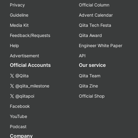
Privacy
Official Column
Guideline
Advent Calendar
Media Kit
Qiita Tech Festa
Feedback/Requests
Qiita Award
Help
Engineer White Paper
Advertisement
API
Official Accounts
Our service
@Qiita
Qiita Team
@qiita_milestone
Qiita Zine
@qiitapoi
Official Shop
Facebook
YouTube
Podcast
Company