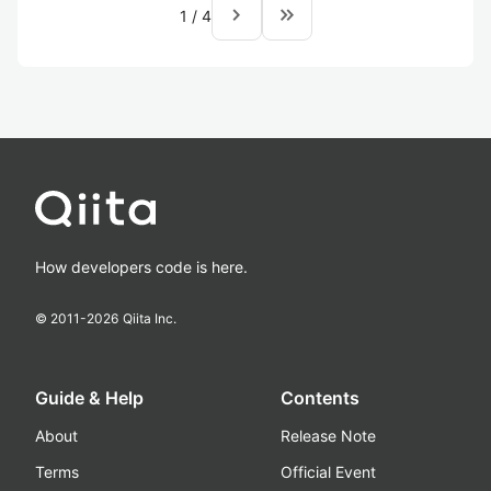
navigate_next
keyboard_double_arrow_right
1
/
4
How developers code is here.
© 2011-
2026
Qiita Inc.
Guide & Help
Contents
About
Release Note
Terms
Official Event