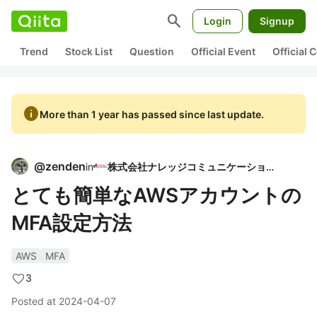
search
Login
Signup
Trend
Stock List
Question
Official Event
Official
info
More than 1 year has passed since last update.
@
zenden
in
株式会社ナレッジコミュニケーション
とても簡単なAWSアカウントの
MFA設定方法
AWS
MFA
3
Posted at
2024-04-07