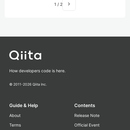
navigate_next
1
/
2
How developers code is here.
© 2011-
2026
Qiita Inc.
Guide & Help
Contents
About
Release Note
Terms
Official Event