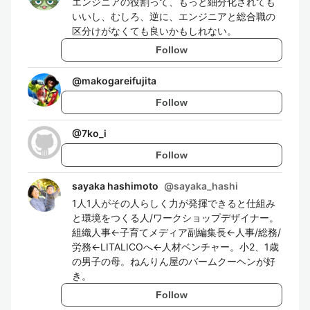
エンジニアの役割って、もっと細分化されても
いいし、むしろ、逆に、エンジニアと総合職の
区分けがなくても良いかもしれない。
Follow
@
makogareifujita
Follow
@
7ko_i
Follow
sayaka hashimoto
@
sayaka_hashi
1人1人がその人らしく力が発揮できると仕組み
と環境をつくる人/ワークショップデザイナー。
組織人事←子育てメディア副編集長←人事/総務/
労務←LITALICOへ←人材ベンチャー。小2、1歳
の男子の母。ねんりん屋のバームクーヘンが好
き。
Follow