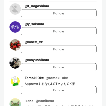
@
t_nagashima
Follow
@
y_sakuma
Follow
@
marst_xx
Follow
@
mayushibata
Follow
Tomoki Oke
@
tomoki-oke
ApproveするならLGTMよりOK派
Follow
ikeno
@
nonikeno