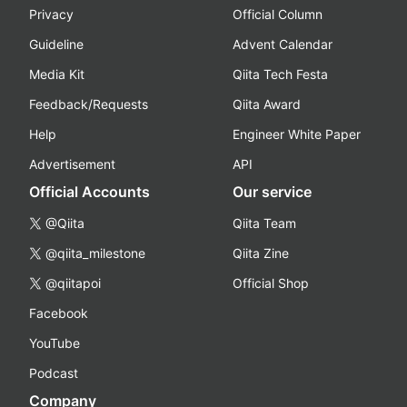
Privacy
Official Column
Guideline
Advent Calendar
Media Kit
Qiita Tech Festa
Feedback/Requests
Qiita Award
Help
Engineer White Paper
Advertisement
API
Official Accounts
Our service
@Qiita
Qiita Team
@qiita_milestone
Qiita Zine
@qiitapoi
Official Shop
Facebook
YouTube
Podcast
Company