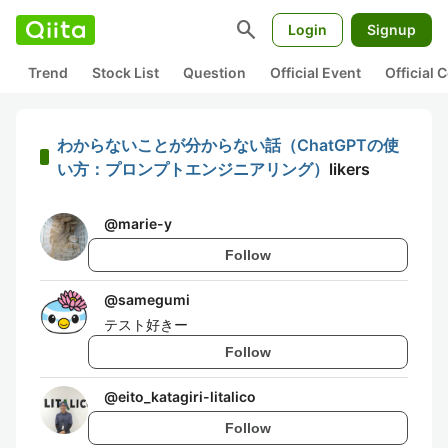
search
Login
Signup
Trend
Stock List
Question
Official Event
Official
わからないことが分からない話（ChatGPTの使
い方：プロンプトエンジニアリング）
likers
@
marie-y
Follow
@
samegumi
テスト好きー
Follow
@
eito_katagiri-litalico
Follow