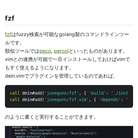
fzf
fzf
はfuzzy検索が可能なgolang製のコマンドラインツー
ルです。
類似ツールでは
peco
,
percol
といったものがあります。
vimとの連携が可能で一旦インストールしておけばvimで
もすぐ使えるようになります。
dein.vimでプラグインを管理しているのであれば、
call
 dein#
add
(
'junegunn/fzf'
,
{
'build'
:
'./install 
call
 dein#
add
(
'junegunn/fzf.vim'
,
{
'depends'
:
'fzf'
のように書くと実行することができます。