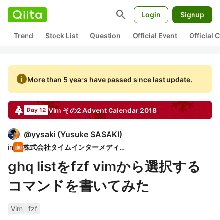
search
Login
Signup
Trend
Stock List
Question
Official Event
Official
info
More than 5 years have passed since last update.
Vim その2
Advent Calendar
2018
Day 12
@
yysaki
(
Yusuke SASAKI
)
in
株式会社タイムインターメディア
ghq listをfzf vimから選択する
コマンドを書いてみた
Vim
fzf