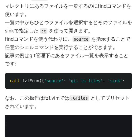
ィレクトリにあるファイルを一覧するのにfindコマンドを
使います。
一覧の中からひとつファイルを選択するとそのファイルを
sinkで指定した
を使って開きます。
:e
findコマンドを使う代わりに、
を指示することで
source
任意のシェルコマンドを実行することができます。
記事の例はgit管理下にあるファイル一覧を表示すること
です:
call
 fzf#run
({
'source'
:
'git ls-files'
,
'sink'
:
'e'
}
なお、この操作はfzf.vimでは
としてプリセット
:GFiles
されています。