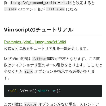
例:
と設定すると
let g:fzf_command_prefix = 'Fzf'
のコマンド名が
になる
:Files
:FzfFiles
Vim scriptのチュートリアル
Examples (vim) · junegunn/fzf Wiki
公式wikiにあるチュートリアルを一部紹介します。
fzfのVim連携は
関数が中核となります。この関
fzf#run
数はディクショナリ型の単一の引数をとります。ここでは
少なくとも
オプションを指示する必要がありま
sink
す。
:
call
 fzf#run
({
'sink'
:
'e'
})
この引数に
オプションがない場合、カレントデ
source