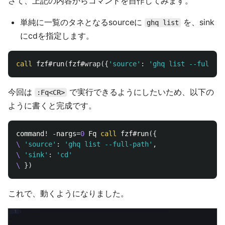
さて、上記の内容からコマンドを自作してみます。
単純に一覧のタネとなるsourceに
を、sink
ghq list
にcdを指定します。
call
 fzf#run
(
fzf#
wrap
({
'source'
:
'ghq list --full-pa
今回は
で実行できるようにしたいため、以下の
:Fq<CR>
ように書くと完成です。
command
!
-
nargs
=
0
 Fq 
call
 fzf#run
({
\
'source'
:
'ghq list --full-path'
,
\
'sink'
:
'cd'
\
})
これで、動くようになりました。