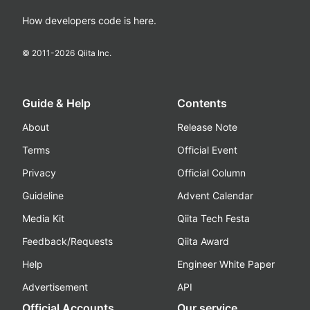
How developers code is here.
© 2011-
2026
Qiita Inc.
Guide & Help
Contents
About
Release Note
Terms
Official Event
Privacy
Official Column
Guideline
Advent Calendar
Media Kit
Qiita Tech Festa
Feedback/Requests
Qiita Award
Help
Engineer White Paper
Advertisement
API
Official Accounts
Our service