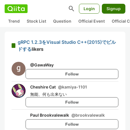
search
Login
Signup
Trend
Stock List
Question
Official Event
Official
gRPC 1.2.3をVisual Studio C++(2015)でビル
ドする
likers
@
GawaWay
Follow
Cheshire Cat
@
kamiya-1101
無能、何も出来ない
Follow
Paul Brookvalewalk
@
brookvalewalk
Follow