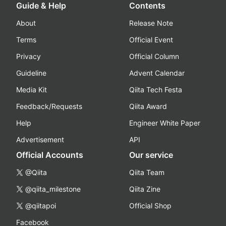
Guide & Help
Contents
About
Release Note
Terms
Official Event
Privacy
Official Column
Guideline
Advent Calendar
Media Kit
Qiita Tech Festa
Feedback/Requests
Qiita Award
Help
Engineer White Paper
Advertisement
API
Official Accounts
Our service
@Qiita
Qiita Team
@qiita_milestone
Qiita Zine
@qiitapoi
Official Shop
Facebook