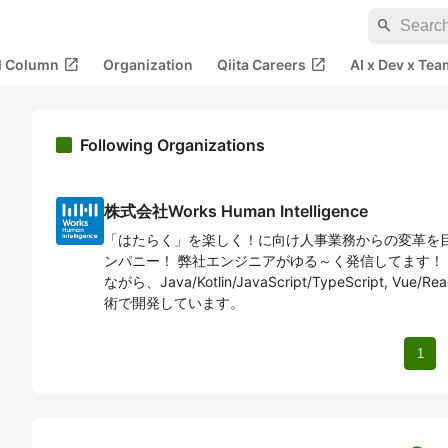
search
open_in_new
open_in_new
al Column
Organization
Qiita Careers
AI x Dev x Tea
Following Organizations
株式会社Works Human Intelligence
「はたらく」を楽しく！に向け人事業務からの変革を
ンパニー！ 弊社エンジニアがゆる～く発信してます！ CO
ながら、Java/Kotlin/JavaScript/TypeScript, Vue/Re
術で開発しています。
1