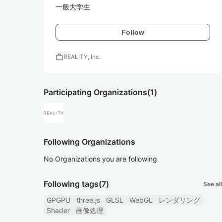
一般大学生
Follow
work
REALITY, Inc.
Participating Organizations
(1)
Following Organizations
No Organizations you are following
Following tags
(7)
See all
GPGPU
three.js
GLSL
WebGL
レンダリング
Shader
画像処理