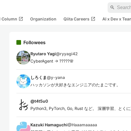
search
open_in_new
open_in_new
al Column
Organization
Qiita Careers
AI x Dev x Tea
Followees
Ryutaro Yagi
@
ryyagi42
CyberAgent -> ?????🌸
しろくま
@
y-yana
ハッカソンが大好きなエンジニアのたまごです。
@
t4t5u0
Python3, PyTorch, Go, Rust など。 深層学
Kazuki Hamaguchi
@
Haaamaaaaa