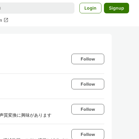
Login
Signup
open_in_new
m
Follow
Follow
Follow
習、とくに声質変換に興味があります
Follow