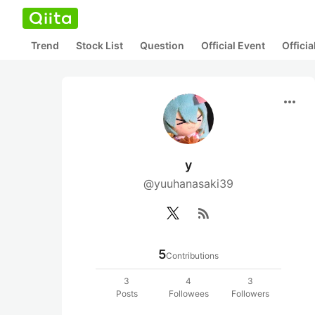
Trend
Stock List
Question
Official Event
Offici
more_horiz
y
@yuuhanasaki39
rss_feed
5
Contributions
3
4
3
Posts
Followees
Followers