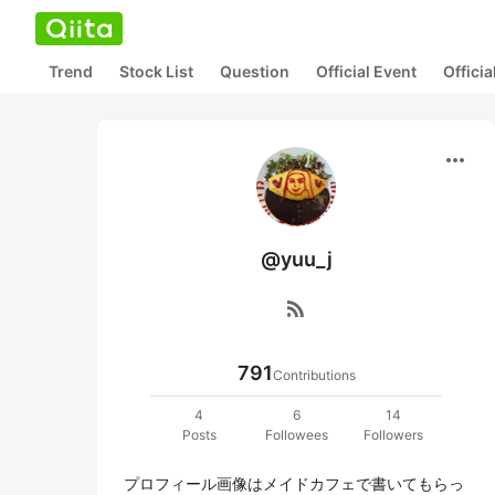
Trend
Stock List
Question
Official Event
Offici
more_horiz
@yuu_j
rss_feed
791
Contributions
4
6
14
Posts
Followees
Followers
プロフィール画像はメイドカフェで書いてもらっ