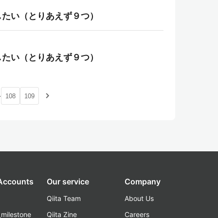
したい（とりあえず９つ）
したい（とりあえず９つ）
…
navigate_next
108
109
 Accounts
Our service
Company
Qiita Team
About Us
_milestone
Qiita Zine
Careers