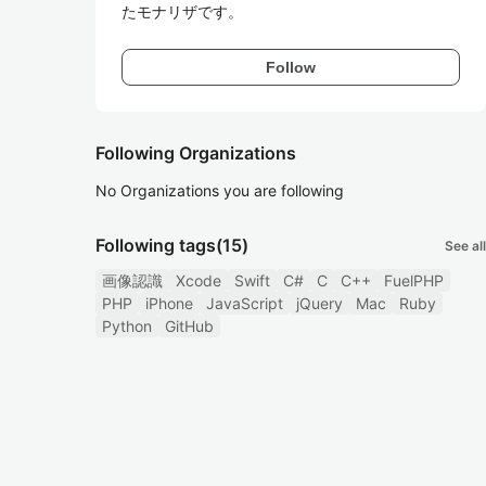
たモナリザです。
Follow
Following Organizations
No Organizations you are following
Following tags
(15)
See all
画像認識
Xcode
Swift
C#
C
C++
FuelPHP
PHP
iPhone
JavaScript
jQuery
Mac
Ruby
Python
GitHub