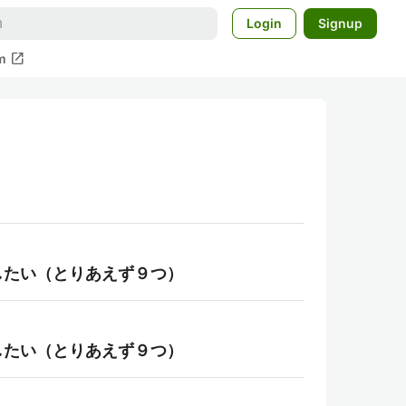
Login
Signup
open_in_new
m
したい（とりあえず９つ）
したい（とりあえず９つ）