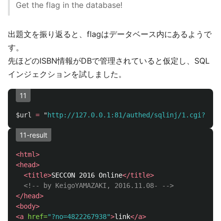
Get the flag in the database!
出題文を振り返ると、flagはデータベース内にあるようで
す。
先ほどのISBN情報がDBで管理されていると仮定し、SQL
インジェクションを試しました。
11
$url
=
"
http://127.0.0.1:81/authed/sqlinj/1.cgi?no=1
11-result
<html>
<head>
<title>
SECCON 2016 Online
</title>
<!-- by KeigoYAMAZAKI, 2016.11.08- -->
</head>
<body>
<a
href=
"?no=4822267938"
>
link
</a>