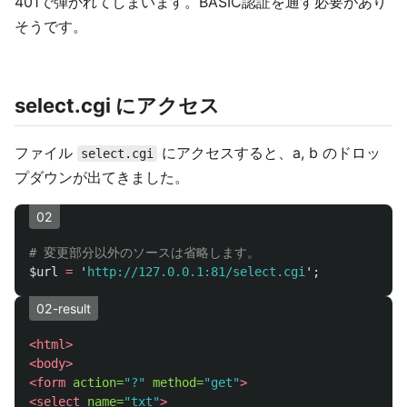
401で弾かれてしまいます。BASIC認証を通す必要があり
そうです。
select.cgi にアクセス
ファイル
にアクセスすると、a, b のドロッ
select.cgi
プダウンが出てきました。
02
# 変更部分以外のソースは省略します。
$url
=
'
http://127.0.0.1:81/select.cgi
';
02-result
<html>
<body>
<form
action=
"?"
method=
"get"
>
<select
name=
"txt"
>