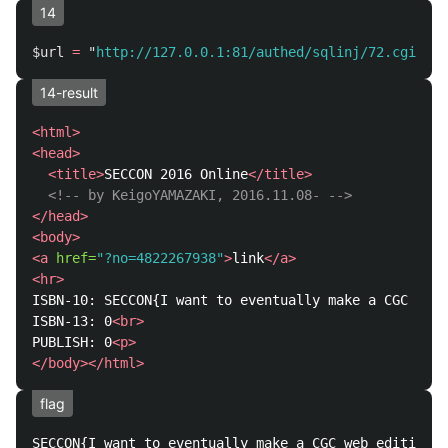
14
$url
=
"
http://127.0.0.1:81/authed/sqlinj/72.cgi?no=
14-result
<html>
<head>
<title>
SECCON 2016 Online
</title>
<!-- by KeigoYAMAZAKI, 2016.11.08- -->
</head>
<body>
<a
href=
"?no=4822267938"
>
link
</a>
<hr>
ISBN-10: SECCON{I want to eventually make a CGC web 
ISBN-13: 0
<br>
PUBLISH: 0
<p>
</body></html>
flag