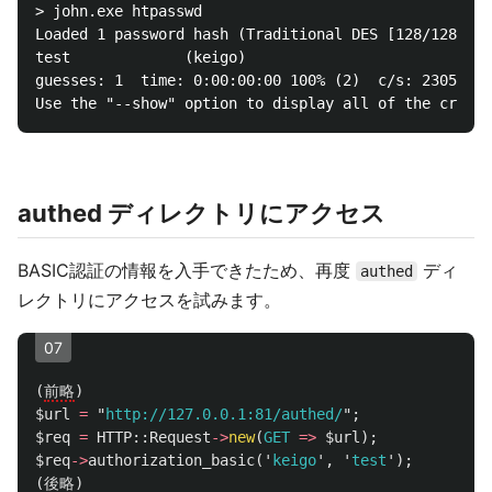
> john.exe htpasswd

Loaded 1 password hash (Traditional DES [128/128 BS 
test             (keigo)

guesses: 1  time: 0:00:00:00 100% (2)  c/s: 230500  
authed ディレクトリにアクセス
BASIC認証の情報を入手できたため、再度
ディ
authed
レクトリにアクセスを試みます。
07
(
前略
)
$url
=
"
http://127.0.0.1:81/authed/
";
$req
=
HTTP::
Request
->
new
(
GET
=>
$url
);
$req
->
authorization_basic
('
keigo
',
'
test
');
(
後略
)