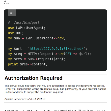
た。
01
# !/usr/bin/perl
use
LWP::
UserAgent
;
use
DBI
;
my
$ua
=
LWP::
UserAgent
->
new
;
my
$url
=
'
http://127.0.0.1:81/authed/
';
my
$req
=
HTTP::
Request
->
new
(
GET
=>
$url
);
my
$res
=
$ua
->
request
(
$req
);
print
$res
->
content
;