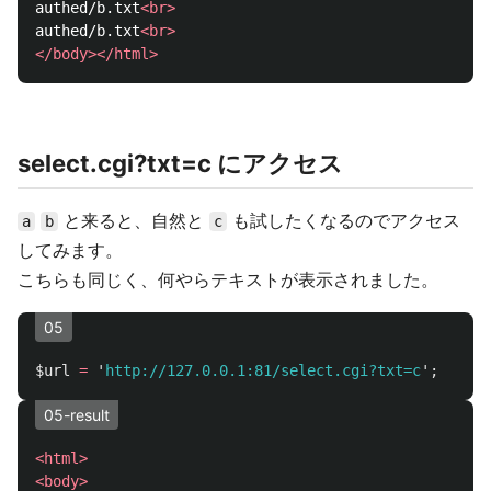
authed/b.txt
<br>
authed/b.txt
<br>
</body></html>
select.cgi?txt=c にアクセス
と来ると、自然と
も試したくなるのでアクセス
a
b
c
してみます。
こちらも同じく、何やらテキストが表示されました。
05
$url
=
'
http://127.0.0.1:81/select.cgi?txt=c
';
05-result
<html>
<body>