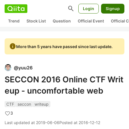
search
Login
Signup
Trend
Stock List
Question
Official Event
Official
info
More than 5 years have passed since last update.
@
yuu26
SECCON 2016 Online CTF Writ
eup - uncomfortable web
CTF
seccon
writeup
3
Last updated at
2019-06-06
Posted at
2016-12-12