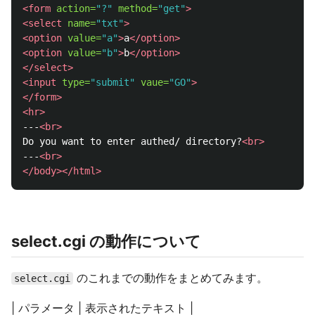
<form
action=
"?"
method=
"get"
>
<select
name=
"txt"
>
<option
value=
"a"
>
a
</option>
<option
value=
"b"
>
b
</option>
</select>
<input
type=
"submit"
vaue=
"GO"
>
</form>
<hr>
---
<br>
Do you want to enter authed/ directory?
<br>
---
<br>
</body></html>
select.cgi の動作について
のこれまでの動作をまとめてみます。
select.cgi
| パラメータ | 表示されたテキスト |