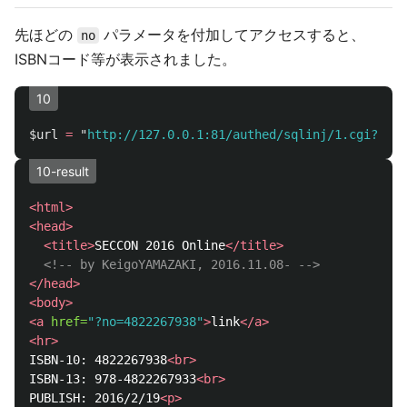
先ほどの
パラメータを付加してアクセスすると、
no
ISBNコード等が表示されました。
10
$url
=
"
http://127.0.0.1:81/authed/sqlinj/1.cgi?no=4
10-result
<html>
<head>
<title>
SECCON 2016 Online
</title>
<!-- by KeigoYAMAZAKI, 2016.11.08- -->
</head>
<body>
<a
href=
"?no=4822267938"
>
link
</a>
<hr>
ISBN-10: 4822267938
<br>
ISBN-13: 978-4822267933
<br>
PUBLISH: 2016/2/19
<p>