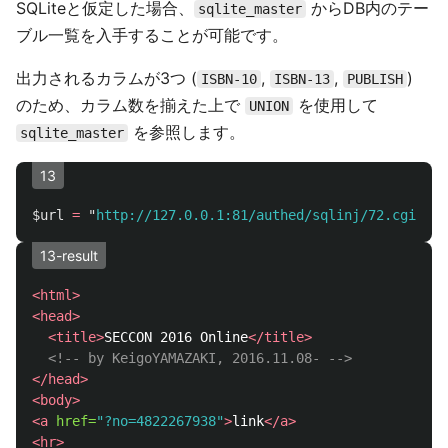
SQLiteと仮定した場合、
からDB内のテー
sqlite_master
ブル一覧を入手することが可能です。
出力されるカラムが3つ (
,
,
)
ISBN-10
ISBN-13
PUBLISH
のため、カラム数を揃えた上で
を使用して
UNION
を参照します。
sqlite_master
13
$url
=
"
http://127.0.0.1:81/authed/sqlinj/72.cgi?no=
13-result
<html>
<head>
<title>
SECCON 2016 Online
</title>
<!-- by KeigoYAMAZAKI, 2016.11.08- -->
</head>
<body>
<a
href=
"?no=4822267938"
>
link
</a>
<hr>