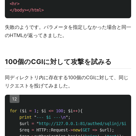
<hr>
</body></html>
失敗のようです。パラメータを指定しなかった場合と同一
のHTMLが返ってきました。
100個のCGIに対して攻撃を試みる
同ディレクトリ内に存在する100個のCGIに対して、同じ
リクエストを投げてみました。
12
for
(
$i
=
1
;
$i
<=
100
;
$i
++
){
print
"
--- 
$i
 ---
\n
";
$url
=
"
http://127.0.0.1:81/authed/sqlinj/
$i
.cgi
$req
=
HTTP::
Request
->
new
(
GET
=>
$url
);