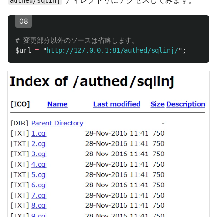
ディレクトリにアクセスしてみます。
authed/sqlinj
08
# 変更部分以外のソースは省略します。
$url
=
"
http://127.0.0.1:81/authed/sqlinj/
";