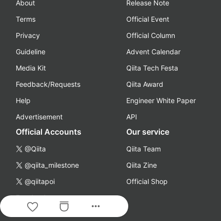
About
Release Note
Terms
Official Event
Privacy
Official Column
Guideline
Advent Calendar
Media Kit
Qiita Tech Festa
Feedback/Requests
Qiita Award
Help
Engineer White Paper
Advertisement
API
Official Accounts
Our service
@Qiita
Qiita Team
@qiita_milestone
Qiita Zine
@qiitapoi
Official Shop
Facebook
more_horiz
YouTube