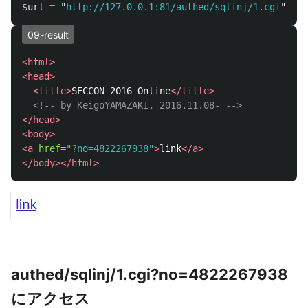
$url
=
"
http://127.0.0.1:81/authed/sqlinj/1.cgi
";
09-result
<html>
<head>
<title>
SECCON 2016 Online
</title>
<!-- by KeigoYAMAZAKI, 2016.11.08- -->
</head>
<body>
<a
href=
"?no=4822267938"
>
link
</a>
</body></html>
authed/sqlinj/1.cgi?no=4822267938
にアクセス