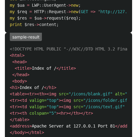
my
$ua
=
LWP::
UserAgent
->
new
;
my
$req
=
HTTP::
Request
->
new
(
GET
=>
'
http://127.0.0.
my
$res
=
$ua
->
request
(
$req
);
print
$res
->
content
;
sample-result
<!DOCTYPE HTML PUBLIC "-//W3C//DTD HTML 3.2 Final//E
<html>
<head>
<title>
Index of /
</title>
</head>
<body>
<h1>
Index of /
</h1>
<table><tr><th><img
src=
"/icons/blank.gif"
alt=
"[ICO
<tr><td
valign=
"top"
><img
src=
"/icons/folder.gif"
al
<tr><td
valign=
"top"
><img
src=
"/icons/text.gif"
alt=
<tr><th
colspan=
"5"
><hr></th></tr>
</table>
<address>
Apache Server at 127.0.0.1 Port 81
</address
</body></html>