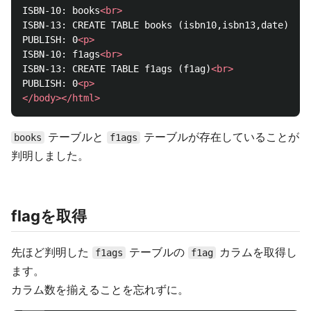
ISBN-10: books
<br>
ISBN-13: CREATE TABLE books (isbn10,isbn13,date)
<br>
PUBLISH: 0
<p>
ISBN-10: f1ags
<br>
ISBN-13: CREATE TABLE f1ags (f1ag)
<br>
PUBLISH: 0
<p>
</body></html>
テーブルと
テーブルが存在していることが
books
f1ags
判明しました。
flagを取得
先ほど判明した
テーブルの
カラムを取得し
f1ags
f1ag
ます。
カラム数を揃えることを忘れずに。