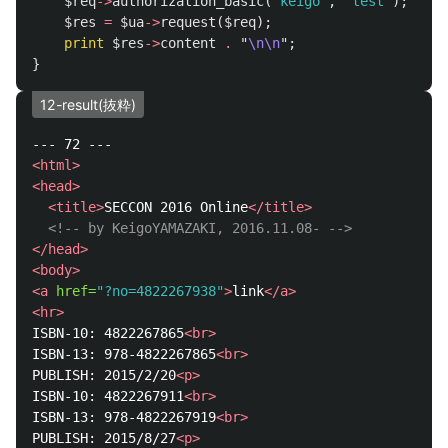
$req
->
authorization_basic
('
keigo
',
'
test
');
$res
=
$ua
->
request
(
$req
);
print
$res
->
content
.
"
\n\n
";
}
12-result(抜粋)
<html>
<head>
<title>
SECCON 2016 Online
</title>
<!-- by KeigoYAMAZAKI, 2016.11.08- -->
</head>
<body>
<a
href=
"?no=4822267938"
>
link
</a>
<hr>
ISBN-10: 4822267865
<br>
ISBN-13: 978-4822267865
<br>
PUBLISH: 2015/2/20
<p>
ISBN-10: 4822267911
<br>
ISBN-13: 978-4822267919
<br>
PUBLISH: 2015/8/27
<p>