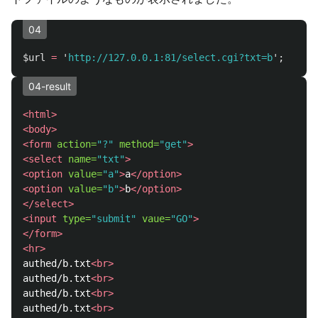
04
$url
=
'
http://127.0.0.1:81/select.cgi?txt=b
';
04-result
<html>
<body>
<form
action=
"?"
method=
"get"
>
<select
name=
"txt"
>
<option
value=
"a"
>
a
</option>
<option
value=
"b"
>
b
</option>
</select>
<input
type=
"submit"
vaue=
"GO"
>
</form>
<hr>
authed/b.txt
<br>
authed/b.txt
<br>
authed/b.txt
<br>
authed/b.txt
<br>