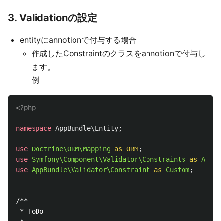
3. Validationの設定
entityにannotionで付与する場合
作成したConstraintのクラスをannotionで付与し
ます。
例
<?php
namespace
AppBundle\Entity
;
use
Doctrine\ORM\Mapping
as
ORM
;
use
Symfony\Component\Validator\Constraints
as
Asser
use
AppBundle\Validator\Constraint
as
Custom
;
/**

 * ToDo
