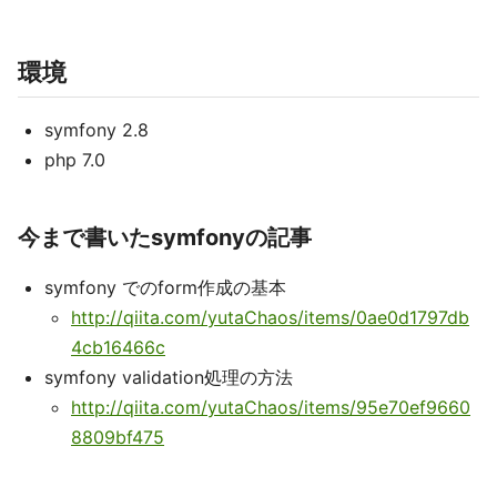
環境
symfony 2.8
php 7.0
今まで書いたsymfonyの記事
symfony でのform作成の基本
http://qiita.com/yutaChaos/items/0ae0d1797db
4cb16466c
symfony validation処理の方法
http://qiita.com/yutaChaos/items/95e70ef9660
8809bf475