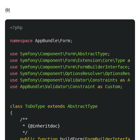
例
<?php
namespace
AppBundle\Form
;
use
Symfony\Component\Form\AbstractType
;
use
Symfony\Component\Form\Extension\Core\Type
as
In
use
Symfony\Component\Form\FormBuilderInterface
;
use
Symfony\Component\OptionsResolver\OptionsResolve
use
Symfony\Component\Validator\Constraints
as
Asser
use
AppBundle\Validator\Constraint
as
Custom
;
class
ToDoType
extends
AbstractType
{
/**

     * {@inheritdoc}

     */
public
function
buildForm
(
FormBuilderInterface
$