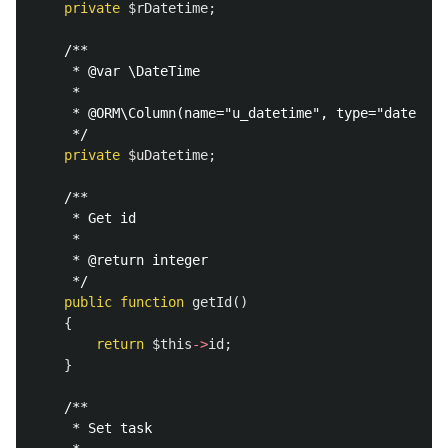
private
$rDatetime
;
/**

     * @var \DateTime

     *

     * @ORM\Column(name="u_datetime", type="datetime
     */
private
$uDatetime
;
/**

     * Get id

     *

     * @return integer 

     */
public
function
getId
()
{
return
$this
->
id
;
}
/**

     * Set task
