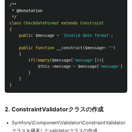
/**

 * @Annotation

 */
class
CheckDateFormat
extends
Constraint
{
public
$message
=
'Invalid date format'
;
public
function
__construct
(
$message
=
""
)
{
if
(
!
empty
(
$message
[
'message'
])){
$this
->
message
=
$message
[
'message'
];
}
}
}
2. ConstraintValidatorクラスの作成
Symfony\Component\Validator\ConstraintValidator
クラスを継承したvalidatorクラスの作成