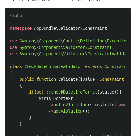
<?php
namespace
AppBundle\Validator\Constraint
;
use
Symfony\Component\Config\Definition\Exception\Ex
use
Symfony\Component\Validator\Constraint
;
use
Symfony\Component\Validator\ConstraintValidator
;
class
CheckDateFormatValidator
extends
ConstraintVal
{
public
function
validate
(
$value
,
Constraint
$con
{
if
(
self
::
checkDatetimeFormat
(
$value
)){
$this
->
context
->
buildViolation
(
$constraint
->
messag
->
addViolation
();
}
}