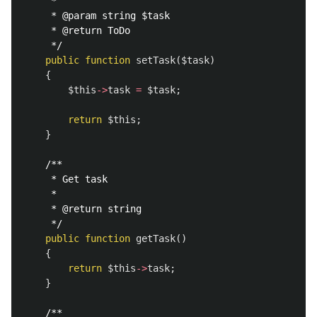
     *

     * @param string $task

     * @return ToDo

     */
public
function
setTask
(
$task
)
{
$this
->
task
=
$task
;
return
$this
;
}
/**

     * Get task

     *

     * @return string 

     */
public
function
getTask
()
{
return
$this
->
task
;
}
/**
