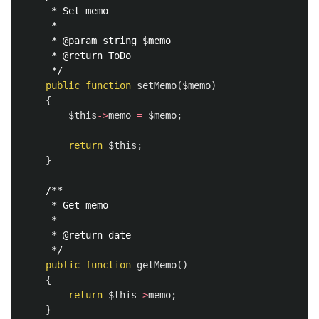
     * Set memo

     *

     * @param string $memo

     * @return ToDo

     */
public
function
setMemo
(
$memo
)
{
$this
->
memo
=
$memo
;
return
$this
;
}
/**

     * Get memo

     *

     * @return date

     */
public
function
getMemo
()
{
return
$this
->
memo
;
}