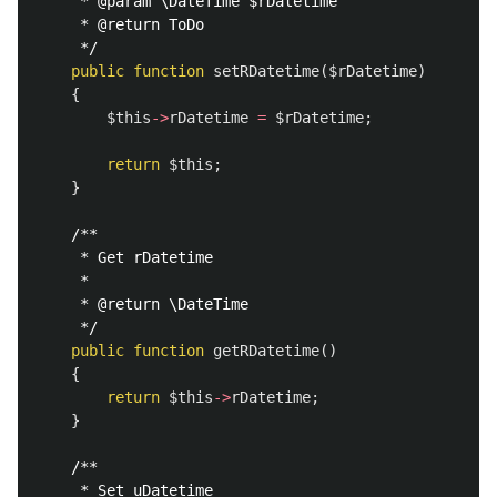
     * @param \DateTime $rDatetime

     * @return ToDo

     */
public
function
setRDatetime
(
$rDatetime
)
{
$this
->
rDatetime
=
$rDatetime
;
return
$this
;
}
/**

     * Get rDatetime

     *

     * @return \DateTime

     */
public
function
getRDatetime
()
{
return
$this
->
rDatetime
;
}
/**

     * Set uDatetime
