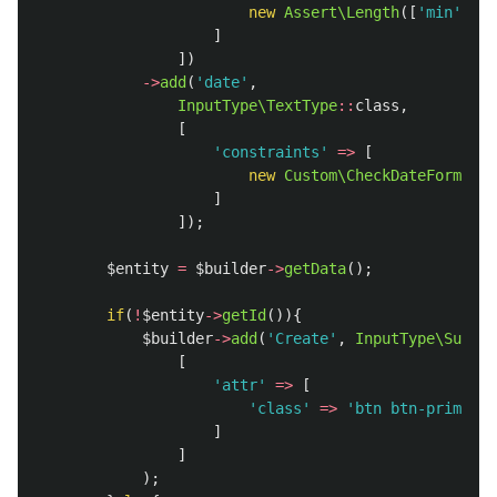
new
Assert\Length
([
'min'
=>
]
])
->
add
(
'date'
,
InputType\TextType
::
class
,
[
'constraints'
=>
[
new
Custom\CheckDateFormat
()
]
]);
$entity
=
$builder
->
getData
();
if
(
!
$entity
->
getId
()){
$builder
->
add
(
'Create'
,
InputType\Submit
[
'attr'
=>
[
'class'
=>
'btn btn-primary'
]
]
);