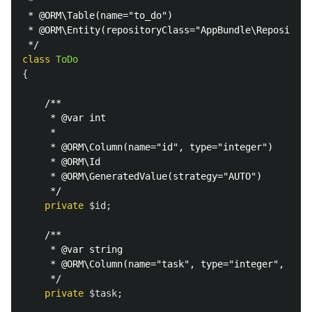
 *

 * @ORM\Table(name="to_do")

 * @ORM\Entity(repositoryClass="AppBundle\Repository
 */
class
ToDo
{
/**

     * @var int

     *

     * @ORM\Column(name="id", type="integer")

     * @ORM\Id

     * @ORM\GeneratedValue(strategy="AUTO")

     */
private
$id
;
/**

     * @var string

     * @ORM\Column(name="task", type="integer", leng
     */
private
$task
;