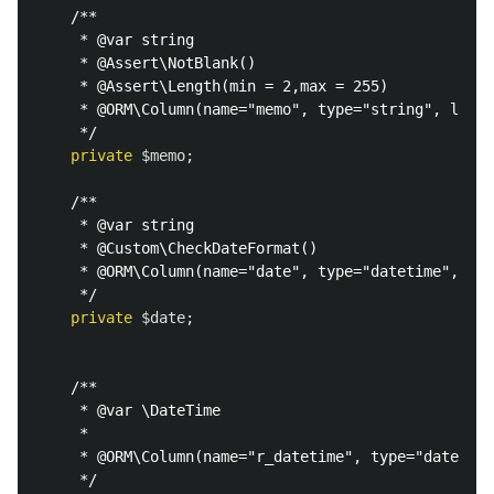
/**

     * @var string

     * @Assert\NotBlank()

     * @Assert\Length(min = 2,max = 255)

     * @ORM\Column(name="memo", type="string", lengt
     */
private
$memo
;
/**

     * @var string

     * @Custom\CheckDateFormat()

     * @ORM\Column(name="date", type="datetime",null
     */
private
$date
;
/**

     * @var \DateTime

     *

     * @ORM\Column(name="r_datetime", type="datetime
     */