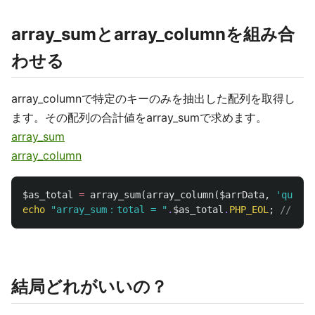
array_sumとarray_columnを組み合
わせる
array_columnで特定のキーのみを抽出した配列を取得し
ます。その配列の合計値をarray_sumで求めます。
array_sum
array_column
$as_total
=
array_sum
(
array_column
(
$arrData
,
'quanti
echo
"array_sum：total = "
.
$as_total
.
PHP_EOL
;
// arr
結局どれがいいの？