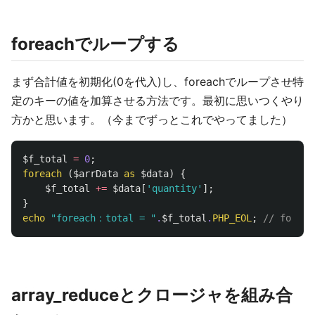
foreachでループする
まず合計値を初期化(0を代入)し、foreachでループさせ特
定のキーの値を加算させる方法です。最初に思いつくやり
方かと思います。（今までずっとこれでやってました）
$f_total
=
0
;
foreach
(
$arrData
as
$data
)
{
$f_total
+=
$data
[
'quantity'
];
}
echo
"foreach：total = "
.
$f_total
.
PHP_EOL
;
// forea
array_reduceとクロージャを組み合