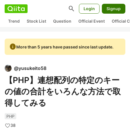
search
Login
Signup
Trend
Stock List
Question
Official Event
Official
info
More than 5 years have passed since last update.
@
yusukeito58
【PHP】連想配列の特定のキー
の値の合計をいろんな方法で取
得してみる
PHP
38