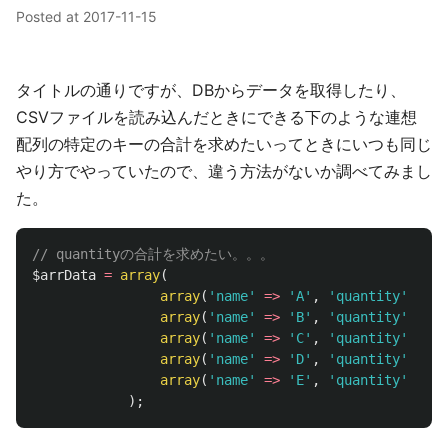
Posted at
2017-11-15
タイトルの通りですが、DBからデータを取得したり、
CSVファイルを読み込んだときにできる下のような連想
配列の特定のキーの合計を求めたいってときにいつも同じ
やり方でやっていたので、違う方法がないか調べてみまし
た。
// quantityの合計を求めたい。。。
$arrData
=
array
(
array
(
'name'
=>
'A'
,
'quantity'
=>
0
array
(
'name'
=>
'B'
,
'quantity'
=>
2
array
(
'name'
=>
'C'
,
'quantity'
=>
1
array
(
'name'
=>
'D'
,
'quantity'
=>
4
array
(
'name'
=>
'E'
,
'quantity'
=>
1
);