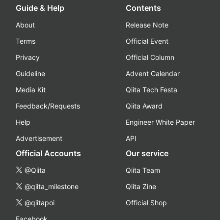
Guide & Help
Contents
About
Release Note
Terms
Official Event
Privacy
Official Column
Guideline
Advent Calendar
Media Kit
Qiita Tech Festa
Feedback/Requests
Qiita Award
Help
Engineer White Paper
Advertisement
API
Official Accounts
Our service
@Qiita
Qiita Team
@qiita_milestone
Qiita Zine
@qiitapoi
Official Shop
Facebook