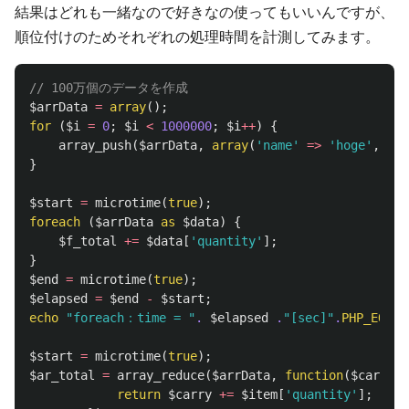
結果はどれも一緒なので好きなの使ってもいいんですが、
順位付けのためそれぞれの処理時間を計測してみます。
// 100万個のデータを作成
$arrData
=
array
();
for
(
$i
=
0
;
$i
<
1000000
;
$i
++
)
{
array_push
(
$arrData
,
array
(
'name'
=>
'hoge'
,
'qu
}
$start
=
microtime
(
true
);
foreach
(
$arrData
as
$data
)
{
$f_total
+=
$data
[
'quantity'
];
}
$end
=
microtime
(
true
);
$elapsed
=
$end
-
$start
;
echo
"foreach：time = "
.
$elapsed
.
"[sec]"
.
PHP_EOL
;
$start
=
microtime
(
true
);
$ar_total
=
array_reduce
(
$arrData
,
function
(
$carry
,
return
$carry
+=
$item
[
'quantity'
];