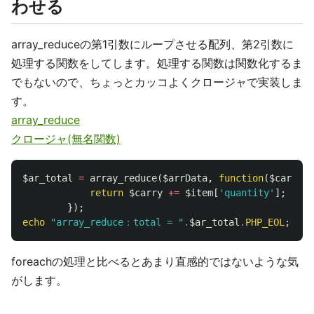
わせる
array_reduceの第1引数にループさせる配列、第2引数に
処理する関数をしてします。処理する関数は関数化するま
でもないので、ちょっとカッコよくクロージャで実装しま
す。
array_reduce
クロージャ(無名関数)
$ar_total
=
array_reduce
(
$arrData
,
function
(
$carry
,
return
$carry
+=
$item
[
'quantity'
];
});
echo
"array_reduce：total = "
.
$ar_total
.
PHP_EOL
;
// 
foreachの処理と比べるとあまり直感的ではないような気
がします。