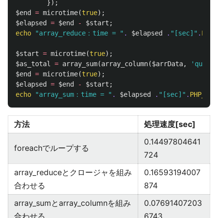
});
$end
=
microtime
(
true
);
$elapsed
=
$end
-
$start
;
echo
"array_reduce：time = "
.
$elapsed
.
"[sec]"
.
PHP_
$start
=
microtime
(
true
);
$as_total
=
array_sum
(
array_column
(
$arrData
,
'quanti
$end
=
microtime
(
true
);
$elapsed
=
$end
-
$start
;
echo
"array_sum：time = "
.
$elapsed
.
"[sec]"
.
PHP_EOL
方法
処理速度[sec]
0.14497804641
foreachでループする
724
array_reduceとクロージャを組み
0.16593194007
合わせる
874
array_sumとarray_columnを組み
0.07691407203
合わせる
6743