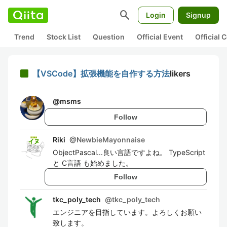
search
Login
Signup
Trend
Stock List
Question
Official Event
Official
【VSCode】拡張機能を自作する方法
likers
@
msms
Follow
Riki
@
NewbieMayonnaise
ObjectPascal...良い言語ですよね。 TypeScript
と C言語 も始めました。
Follow
tkc_poly_tech
@
tkc_poly_tech
エンジニアを目指しています。よろしくお願い
致します。