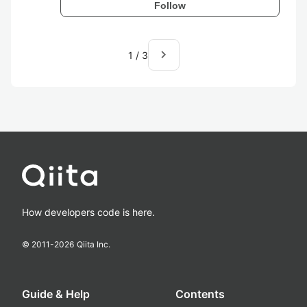
Follow
navigate_next
1
/
3
How developers code is here.
© 2011-
2026
Qiita Inc.
Guide & Help
Contents