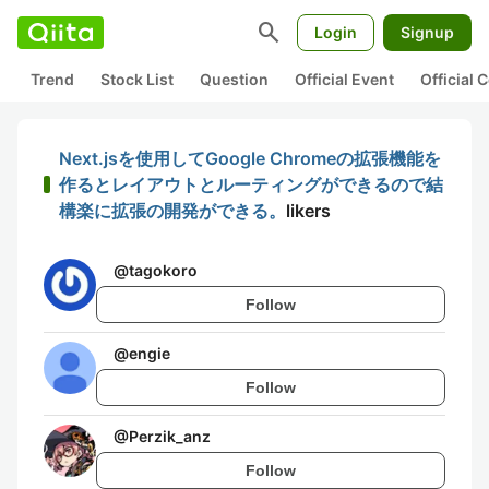
search
Login
Signup
Trend
Stock List
Question
Official Event
Official
Next.jsを使用してGoogle Chromeの拡張機能を
作るとレイアウトとルーティングができるので結
構楽に拡張の開発ができる。
likers
@
tagokoro
Follow
@
engie
Follow
@
Perzik_anz
Follow