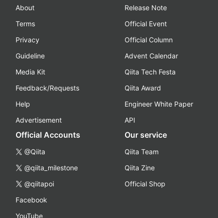
About
Release Note
Terms
Official Event
Privacy
Official Column
Guideline
Advent Calendar
Media Kit
Qiita Tech Festa
Feedback/Requests
Qiita Award
Help
Engineer White Paper
Advertisement
API
Official Accounts
Our service
@Qiita
Qiita Team
@qiita_milestone
Qiita Zine
@qiitapoi
Official Shop
Facebook
YouTube