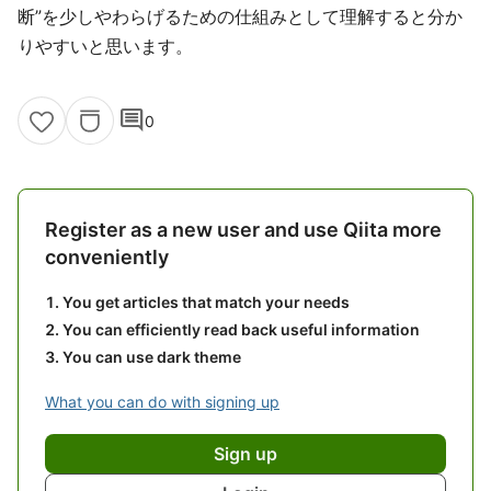
断”を少しやわらげるための仕組みとして理解すると分か
りやすいと思います。
comment
0
Register as a new user and use Qiita more
conveniently
You get articles that match your needs
You can efficiently read back useful information
You can use dark theme
What you can do with signing up
Sign up