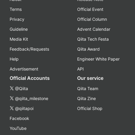
Terms
Official Event
Privacy
Official Column
Guideline
Advent Calendar
Media Kit
Qiita Tech Festa
Feedback/Requests
Qiita Award
Help
Engineer White Paper
Advertisement
API
Official Accounts
Our service
@Qiita
Qiita Team
@qiita_milestone
Qiita Zine
@qiitapoi
Official Shop
Facebook
YouTube