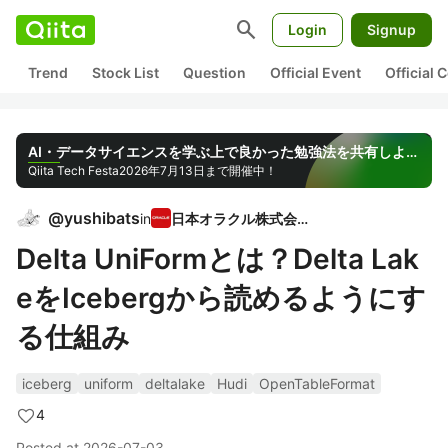
search
Login
Signup
Trend
Stock List
Question
Official Event
Official
AI・データサイエンスを学ぶ上で良かった勉強法を共有しよう！
Qiita Tech Festa
2026年7月13日まで開催中！
@
yushibats
in
日本オラクル株式会社
Delta UniFormとは？Delta Lak
eをIcebergから読めるようにす
る仕組み
iceberg
uniform
deltalake
Hudi
OpenTableFormat
4
Posted at
2026-07-03