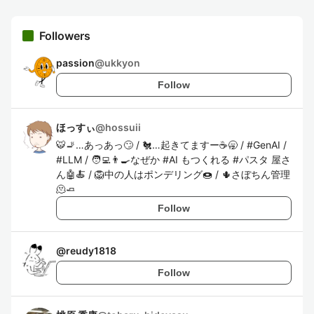
Followers
passion
@
ukkyon
Follow
ほっすぃ
@
hossuii
🐯🚬…あっあっ🙄 / 🐔…起きてますー☕️🥱 / #GenAI /
#LLM / 🧑‍💻👨‍🍳なぜか #AI もつくれる #パスタ 屋さ
ん🤖🍝 / 🦁中の人はポンデリング🍩 / 🌵さぼちん管理
🫠🧈
Follow
@
reudy1818
Follow