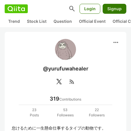
search
Login
Signup
Trend
Stock List
Question
Official Event
Official
more_horiz
@yurufuwahealer
rss_feed
319
Contributions
23
53
22
Posts
Followees
Followers
怠けるために一生懸命仕事するタイプの動物です。
