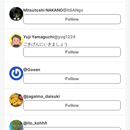
Mitsutoshi NAKANO
@
ItSANgo
Follow
Yuji Yamaguchi
@
yug1224
ごきげんにいきましょう
Follow
@
Gosen
Follow
@
jagaimo_daisuki
Follow
@
ito_kohhh