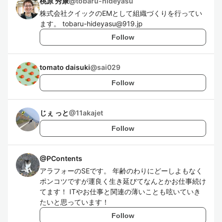
桃原 秀康
@
tobaru-hideyasu
株式会社クイックのEMとして組織づくりを行ってい
ます。 tobaru-hideyasu@919.jp
Follow
tomato daisuki
@
sai029
Follow
じぇ っと
@
11akajet
Follow
@
PContents
アラフォーのSEです。 年齢のわりにどーしよもなく
ポンコツですが運良く生き延びてなんとかお仕事続け
てます！ ITやお仕事と関連の薄いことも呟いていき
たいと思っています！
Follow