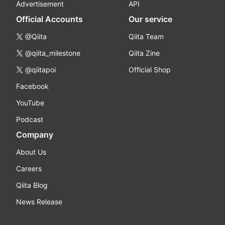
Advertisement
API
Official Accounts
Our service
@Qiita
Qiita Team
@qiita_milestone
Qiita Zine
@qiitapoi
Official Shop
Facebook
YouTube
Podcast
Company
About Us
Careers
Qiita Blog
News Release