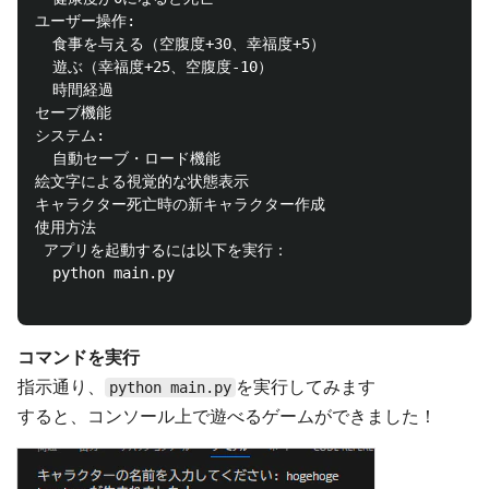
ユーザー操作:

  食事を与える（空腹度+30、幸福度+5）

  遊ぶ（幸福度+25、空腹度-10）

  時間経過

セーブ機能

システム:

  自動セーブ・ロード機能

絵文字による視覚的な状態表示

キャラクター死亡時の新キャラクター作成

使用方法

 アプリを起動するには以下を実行：

  python main.py

コマンドを実行
指示通り、
を実行してみます
python main.py
すると、コンソール上で遊べるゲームができました！