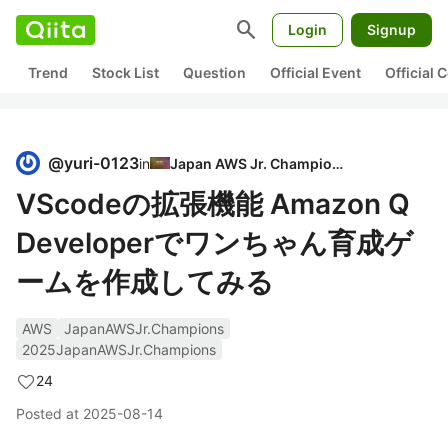
search
Login
Signup
Trend
Stock List
Question
Official Event
Official
@
yuri-0123
in
Japan AWS Jr. Champions
VScodeの拡張機能 Amazon Q
Developerでワンちゃん育成ゲ
ームを作成してみる
AWS
JapanAWSJr.Champions
2025JapanAWSJr.Champions
24
Posted at
2025-08-14