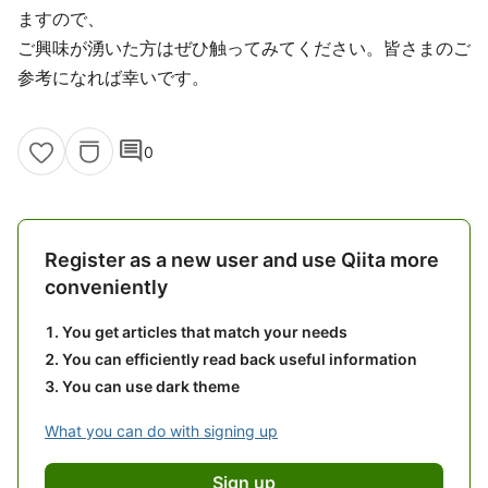
ますので、
ご興味が湧いた方はぜひ触ってみてください。皆さまのご
参考になれば幸いです。
comment
0
Register as a new user and use Qiita more
conveniently
You get articles that match your needs
You can efficiently read back useful information
You can use dark theme
What you can do with signing up
Sign up