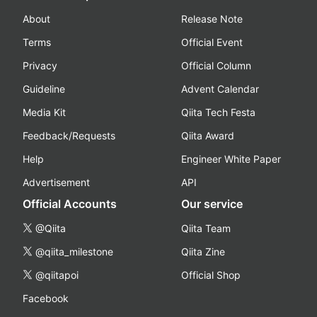
About
Release Note
Terms
Official Event
Privacy
Official Column
Guideline
Advent Calendar
Media Kit
Qiita Tech Festa
Feedback/Requests
Qiita Award
Help
Engineer White Paper
Advertisement
API
Official Accounts
Our service
@Qiita
Qiita Team
@qiita_milestone
Qiita Zine
@qiitapoi
Official Shop
Facebook