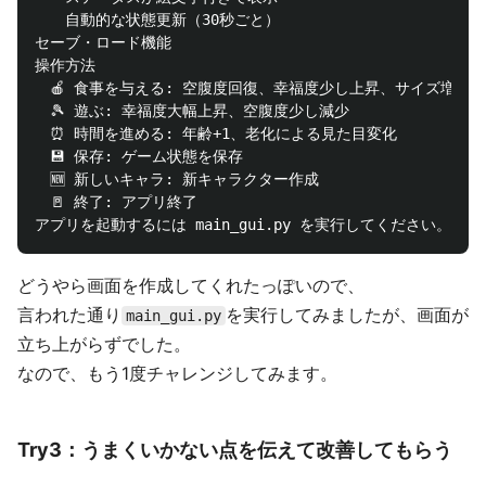
　　自動的な状態更新（30秒ごと）

セーブ・ロード機能

操作方法

　🍎 食事を与える: 空腹度回復、幸福度少し上昇、サイズ増加

　🎾 遊ぶ: 幸福度大幅上昇、空腹度少し減少

　⏰ 時間を進める: 年齢+1、老化による見た目変化

　💾 保存: ゲーム状態を保存

　🆕 新しいキャラ: 新キャラクター作成

　🚪 終了: アプリ終了　

どうやら画面を作成してくれたっぽいので、
言われた通り
を実行してみましたが、画面が
main_gui.py
立ち上がらずでした。
なので、もう1度チャレンジしてみます。
Try3：うまくいかない点を伝えて改善してもらう