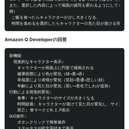
また、選択した内容によって画面の描写も変わるようにしてくださ
例）

 ご飯を食べたらキャラクターが少し大きくなる、

Amazon Q Developerの回答
新機能

　視覚的なキャラクター表示:

　　キャラクターが画面上に円形で描画される

　　健康状態により色が変化（緑→黄→赤）

　　幸福度により表情が変化（笑顔→普通→悲しい顔）

　　年齢により見た目が変化（若い→老化でしわが追加）

行動による視覚的変化:

　　食事: キャラクターのサイズが大きくなる

　　時間経過: キャラクターが老けて見た目が変化し、サイズが少
　　死亡: 💀マークとR.I.P表示

GUI操作:

　　ボタンクリックで簡単操作

　　ステータスが絵文字付きで表示
