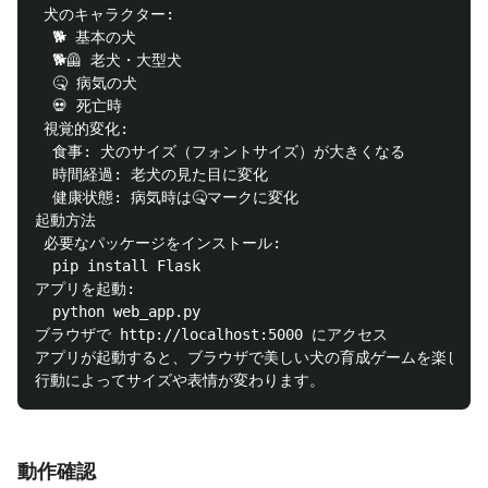
 犬のキャラクター:

  🐕 基本の犬

  🐕🦺 老犬・大型犬

  🤒 病気の犬

  💀 死亡時

 視覚的変化:

  食事: 犬のサイズ（フォントサイズ）が大きくなる

  時間経過: 老犬の見た目に変化

  健康状態: 病気時は🤒マークに変化

起動方法

 必要なパッケージをインストール: 

  pip install Flask

アプリを起動:

  python web_app.py

ブラウザで http://localhost:5000 にアクセス

アプリが起動すると、ブラウザで美しい犬の育成ゲームを楽しめま
動作確認