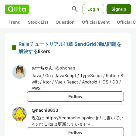
search
Login
Signup
Trend
Stock List
Question
Official Event
Official
Railsチュートリアル11章 SendGrid 凍結問題を
解決する
likers
おーちゃん
@
ohchan
Java / Go / JavaScript / TypeScript / Kotlin / S
wift / Ktor / Vue / React / Android / iOS / DB /
AWS
Follow
@
hachi8833
現在は https://techracho.bpsinc.jp/ に書いてい
るのでQiitaは更新していません。
Follow