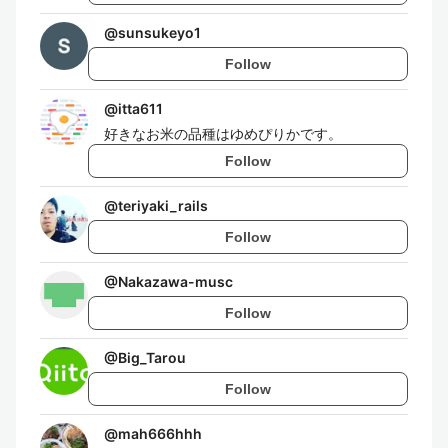
@
sunsukeyo1
Follow
@
itta611
好きなお米の品種はゆめぴりかです。
Follow
@
teriyaki_rails
Follow
@
Nakazawa-musc
Follow
@
Big_Tarou
Follow
@
mah666hhh