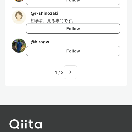
@
r-shinozaki
初学者。見る専門です。
Follow
@
hirogw
Follow
navigate_next
1
/
3