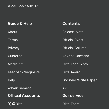
© 2011-
2026
Qiita Inc.
Guide & Help
Contents
About
Release Note
Terms
Official Event
Privacy
Official Column
Guideline
Advent Calendar
Media Kit
Qiita Tech Festa
Feedback/Requests
Qiita Award
Help
Engineer White Paper
Advertisement
API
Official Accounts
Our service
@Qiita
Qiita Team