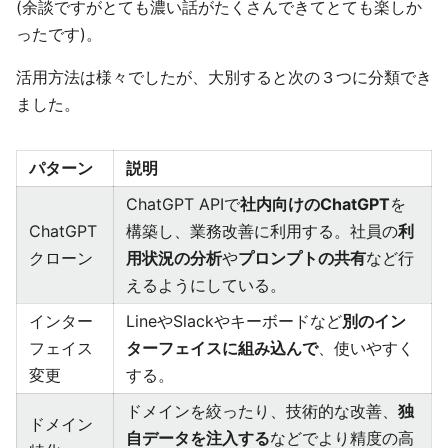
(余談ですがとても濃い話がたくさんできてとても楽しか
ったです)。
活用方法は様々でしたが、大別すると次の３つに分類でき
ました。
パターン
説明
ChatGPT APIで
社内向けのChatGPT
を
ChatGPT
構築し、業務改善に利用する。社員の
利
クローン
用状況の分析
や
プロンプトの共有
など行
えるようにしている。
インター
LineやSlackやキーボードなど
別のイン
フェイス
ターフェイスに組み込んで
、使いやすく
変更
する。
ドメインを絞ったり、技術的な改善、
独
ドメイン
自データを注入する
などでより精度の高