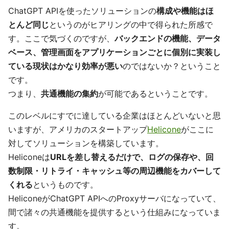
ChatGPT APIを使ったソリューションの
構成や機能はほ
とんど同じ
というのがヒアリングの中で得られた所感で
す。ここで気づくのですが、
バックエンドの機能、データ
ベース、管理画面をアプリケーションごとに個別に実装し
ている現状はかなり効率が悪い
のではないか？ということ
です。
つまり、
共通機能の集約
が可能であるということです。
このレベルにすでに達している企業はほとんどいないと思
いますが、アメリカのスタートアップ
Helicone
がここに
対してソリューションを構築しています。
Heliconeは
URLを差し替えるだけで、ログの保存や、回
数制限・リトライ・キャッシュ等の周辺機能をカバーして
くれる
というものです。
HeliconeがChatGPT APIへのProxyサーバになっていて、
間で諸々の共通機能を提供するという仕組みになっていま
す。