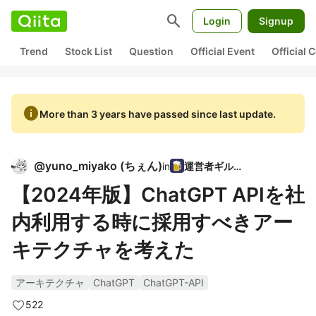
search
Login
Signup
Trend
Stock List
Question
Official Event
Official
info
More than 3 years have passed since last update.
@
yuno_miyako
(
ちぇん
)
in
運営者ギルド
【2024年版】ChatGPT APIを社
内利用する時に採用すべきアー
キテクチャを考えた
アーキテクチャ
ChatGPT
ChatGPT-API
522