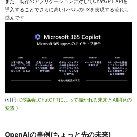
また、既存のアプリケーションに対してChatGPT APIを
導入することでさらに高いレベルのUXを実現する流れも
盛んです。
(引用:
DS協会_ChatGPTによって描かれる未来とAI開発の
変遷
)
OpenAIの事例(ちょっと先の未来)