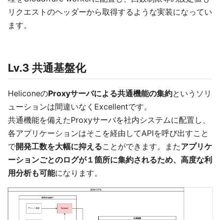
リクエストのヘッダーから取得するような実装になってい
ます。
Lv.3 共通基盤化
Heliconeの
Proxyサーバによる共通機能の集約
というソリ
ューションは間違いなくExcellentです。
共通機能を備えたProxyサーバを社内システムに配置し、
各アプリケーションはそこを経由してAPIを呼び出すこと
で
開発工数を大幅に抑える
ことができます。また
アプリケ
ーションごとのログが１箇所に集約されるため、高度な利
用分析も可能
になります。