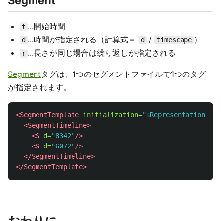
Segment
...開始時間
t
...時間が指定される（計算式＝
/
）
d
d
timescape
...長さが同じ場合は繰り返しが指定される
r
Segment
タグは、1つのセグメントファイルで1つのタグ
が指定されます。
<SegmentTemplate
initialization=
"$RepresentationID$/
<SegmentTimeline>
<S
d=
"8342"
/>
<S
d=
"6072"
/>
</SegmentTimeline>
</SegmentTemplate>
おわりに