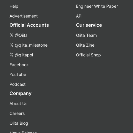
Help
Engineer White Paper
Advertisement
API
Official Accounts
Our service
@Qiita
Qiita Team
@qiita_milestone
Qiita Zine
@qiitapoi
Official Shop
Facebook
YouTube
Podcast
Company
About Us
Careers
Qiita Blog
News Release