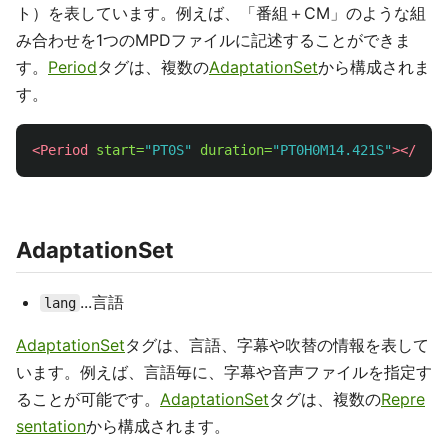
ト）を表しています。例えば、「番組＋CM」のような組
み合わせを1つのMPDファイルに記述することができま
す。
Period
タグは、複数の
AdaptationSet
から構成されま
す。
<Period
start=
"PT0S"
duration=
"PT0H0M14.421S"
></Peri
AdaptationSet
...言語
lang
AdaptationSet
タグは、言語、字幕や吹替の情報を表して
います。例えば、言語毎に、字幕や音声ファイルを指定す
ることが可能です。
AdaptationSet
タグは、複数の
Repre
sentation
から構成されます。