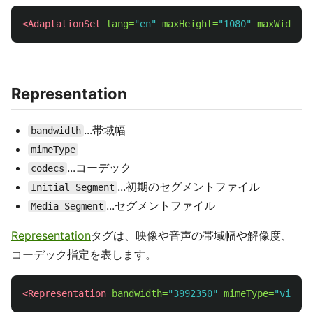
<AdaptationSet
lang=
"en"
maxHeight=
"1080"
maxWidth=
"
Representation
...帯域幅
bandwidth
mimeType
...コーデック
codecs
...初期のセグメントファイル
Initial Segment
...セグメントファイル
Media Segment
Representation
タグは、映像や音声の帯域幅や解像度、
コーデック指定を表します。
<Representation
bandwidth=
"3992350"
mimeType=
"video/