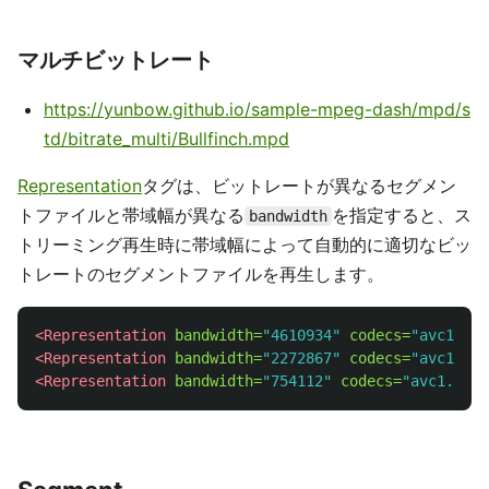
マルチビットレート
https://yunbow.github.io/sample-mpeg-dash/mpd/s
td/bitrate_multi/Bullfinch.mpd
Representation
タグは、ビットレートが異なるセグメン
トファイルと帯域幅が異なる
を指定すると、ス
bandwidth
トリーミング再生時に帯域幅によって自動的に適切なビッ
トレートのセグメントファイルを再生します。
<Representation
bandwidth=
"4610934"
codecs=
"avc1.4d4
<Representation
bandwidth=
"2272867"
codecs=
"avc1.4d4
<Representation
bandwidth=
"754112"
codecs=
"avc1.4d40