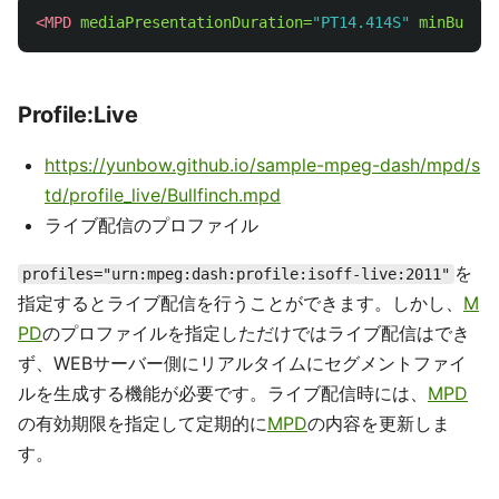
<MPD
mediaPresentationDuration=
"PT14.414S"
minBuffer
Profile:Live
https://yunbow.github.io/sample-mpeg-dash/mpd/s
td/profile_live/Bullfinch.mpd
ライブ配信のプロファイル
を
profiles="urn:mpeg:dash:profile:isoff-live:2011"
指定するとライブ配信を行うことができます。しかし、
M
PD
のプロファイルを指定しただけではライブ配信はでき
ず、WEBサーバー側にリアルタイムにセグメントファイ
ルを生成する機能が必要です。ライブ配信時には、
MPD
の有効期限を指定して定期的に
MPD
の内容を更新しま
す。