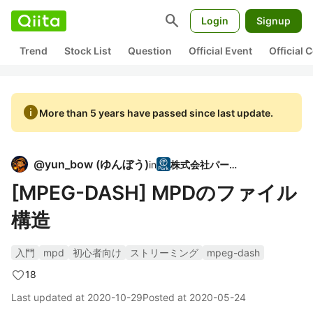
search
Login
Signup
Trend
Stock List
Question
Official Event
Official
info
More than 5 years have passed since last update.
@
yun_bow
(
ゆんぼう
)
in
株式会社パーク
[MPEG-DASH] MPDのファイル
構造
入門
mpd
初心者向け
ストリーミング
mpeg-dash
18
Last updated at
2020-10-29
Posted at
2020-05-24