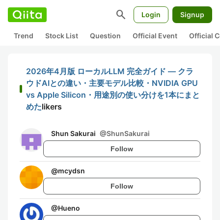
search
Login
Signup
Trend
Stock List
Question
Official Event
Official
2026年4月版 ローカルLLM 完全ガイド ― クラ
ウドAIとの違い・主要モデル比較・NVIDIA GPU
vs Apple Silicon・用途別の使い分けを1本にまと
めた
likers
Shun Sakurai
@
ShunSakurai
Follow
@
mcydsn
Follow
@
Hueno