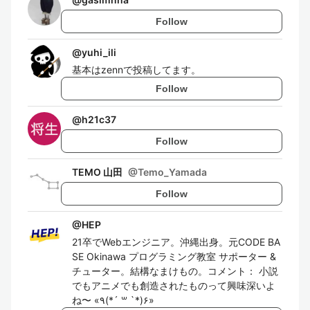
Follow
@
yuhi_ili
基本はzennで投稿してます。
Follow
@
h21c37
Follow
TEMO 山田
@
Temo_Yamada
Follow
@
HEP
21卒でWebエンジニア。沖縄出身。元CODE BA
SE Okinawa プログラミング教室 サポーター &
チューター。結構なまけもの。コメント： 小説
でもアニメでも創造されたものって興味深いよ
ね〜 «٩(*´ ꒳ `*)۶»