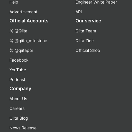
Help
Engineer White Paper
Advertisement
API
Official Accounts
Our service
@Qiita
Qiita Team
@qiita_milestone
Qiita Zine
@qiitapoi
Official Shop
Facebook
YouTube
Podcast
Company
About Us
Careers
Qiita Blog
News Release