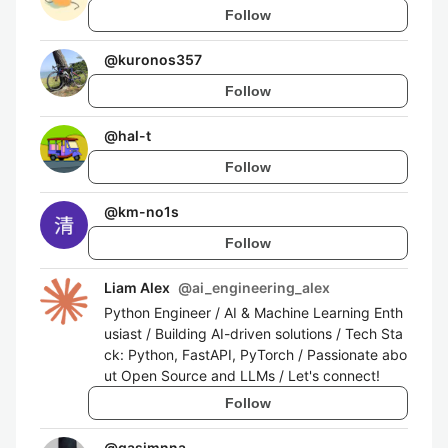
Follow
@
kuronos357
Follow
@
hal-t
Follow
@
km-no1s
Follow
Liam Alex
@
ai_engineering_alex
Python Engineer / AI & Machine Learning Enth
usiast / Building AI-driven solutions / Tech Sta
ck: Python, FastAPI, PyTorch / Passionate abo
ut Open Source and LLMs / Let's connect!
Follow
@
gasimnna