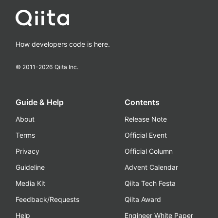
How developers code is here.
© 2011-
2026
Qiita Inc.
Guide & Help
Contents
About
Release Note
Terms
Official Event
Privacy
Official Column
Guideline
Advent Calendar
Media Kit
Qiita Tech Festa
Feedback/Requests
Qiita Award
Help
Engineer White Paper