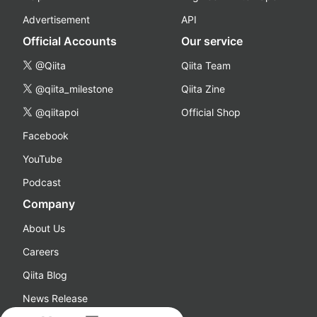
Advertisement
API
Official Accounts
Our service
@Qiita
Qiita Team
@qiita_milestone
Qiita Zine
@qiitapoi
Official Shop
Facebook
YouTube
Podcast
Company
About Us
Careers
Qiita Blog
News Release