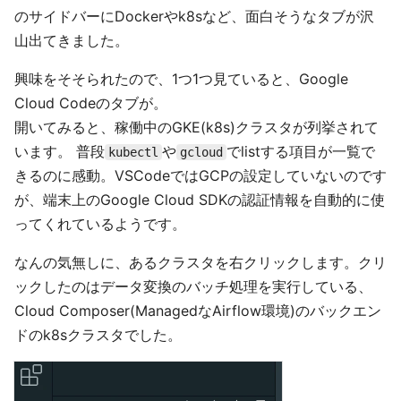
のサイドバーにDockerやk8sなど、面白そうなタブが沢
山出てきました。
興味をそそられたので、1つ1つ見ていると、Google
Cloud Codeのタブが。
開いてみると、稼働中のGKE(k8s)クラスタが列挙されて
います。 普段
や
でlistする項目が一覧で
kubectl
gcloud
きるのに感動。VSCodeではGCPの設定していないのです
が、端末上のGoogle Cloud SDKの認証情報を自動的に使
ってくれているようです。
なんの気無しに、あるクラスタを右クリックします。クリ
ックしたのはデータ変換のバッチ処理を実行している、
Cloud Composer(ManagedなAirflow環境)のバックエン
ドのk8sクラスタでした。