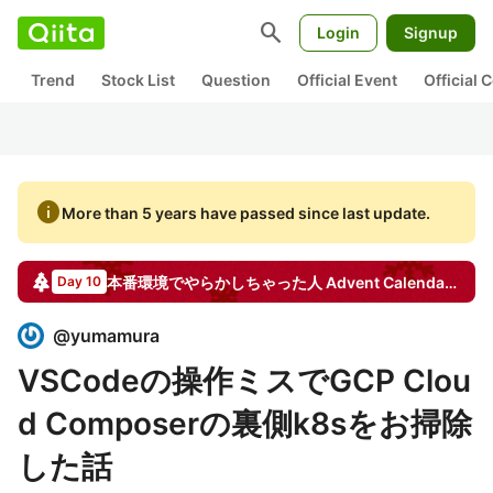
search
Login
Signup
Trend
Stock List
Question
Official Event
Official
info
More than 5 years have passed since last update.
本番環境でやらかしちゃった人
Advent Calendar
2019
Day 10
@
yumamura
VSCodeの操作ミスでGCP Clou
d Composerの裏側k8sをお掃除
した話