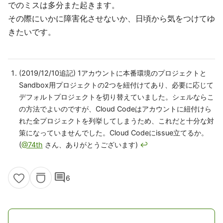
でのミスは多分また起きます。
その際にいかに障害化させないか、日頃から気をつけてゆ
きたいです。
(2019/12/10追記) 1アカウントに本番環境のプロジェクトと
Sandbox用プロジェクトの2つを紐付けてあり、必要に応じて
デフォルトプロジェクトを切り替えていました。シェルならこ
の方法でよいのですが、Cloud Codeはアカウントに紐付けら
れた全プロジェクトを列挙してしまうため、これだと十分な対
策になっていませんでした。Cloud Codeにissue立てるか。
(
@74th
さん、ありがとうございます)
↩
comment
6