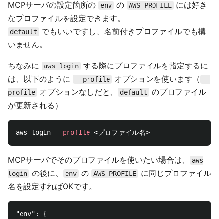
MCPサーバの設定箇所の
の
には好き
env
AWS_PROFILE
なプロファイルを設定できます。
でもいいですし、名前付きプロファイルでも構
default
いません。
ちなみに
する際にプロファイルを指定するに
aws login
は、以下のように
オプションを使います（
--profile
--
オプションなしだと、
のプロファイル
profile
default
が更新される）
aws login 
--profile
MCPサーバでそのプロファイルを使いたい場合は、
aws
の後に、
の
に同じプロファイル
login
env
AWS_PROFILE
名を設定すればOKです。
"env"
:
{