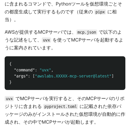
に含まれるコマンドで、Pythonツールを仮想環境ごとそ
の都度生成して実行するものです（従来の
に相
pipx
当）。
AWSが提供するMCPサーバでは、
で以下のよ
mcp.json
うな記述をして、
を使ってMCPサーバを起動するよ
uvx
うに案内されています。
{
"command"
:
"uvx"
,
"args"
:
[
"awslabs.XXXXX-mcp-server@latest"
]
}
でMCPサーバを実行すると、そのMCPサーバのリポ
uvx
ジトリに含まれる
に記載された依存パ
pyproject.toml
ッケージのみがインストールされた仮想環境が自動的に作
成され、その中でMCPサーバが起動します。