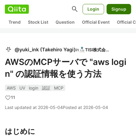
search
Login
Signup
Trend
Stock List
Question
Official Event
Official
@
yuki_ink
(
Takehiro Yagi
)
in
TISI株式会社
AWSのMCPサーバで "aws logi
n" の認証情報を使う方法
AWS
UV
login
認証
MCP
11
Last updated at
2026-05-04
Posted at
2026-05-04
はじめに