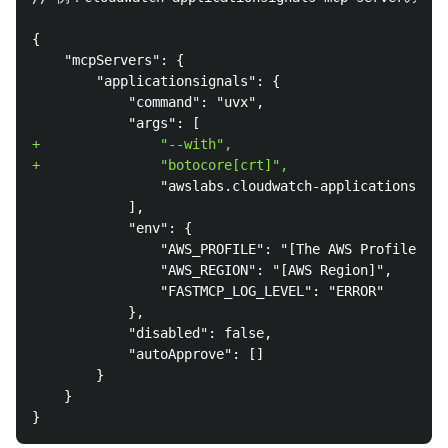
{

    "mcpServers": {

        "applicationsignals": {

            "command": "uvx",

+               "--with",

                "awslabs.cloudwatch-applicationsigna
            ],

            "env": {

                "AWS_PROFILE": "[The AWS Profile Nam
                "AWS_REGION": "[AWS Region]",

                "FASTMCP_LOG_LEVEL": "ERROR"

            },

            "disabled": false,

            "autoApprove": []

        }

    }
