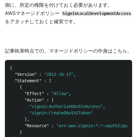
側に、所定の権限を付けておく必要があります。
AWSマネージドポリシー
SignInLocalDevelopmentAccess
をアタッチしておくと確実です。
記事執筆時点での、マネージドポリシーの中身はこちら。
{
"Version"
:
"2012-10-17"
,
"Statement"
:
[
{
"Effect"
:
"Allow"
,
"Action"
:
[
"signin:AuthorizeOAuth2Access"
,
"signin:CreateOAuth2Token"
],
"Resource"
:
"arn:aws:signin:*:*:oauth2/public
}