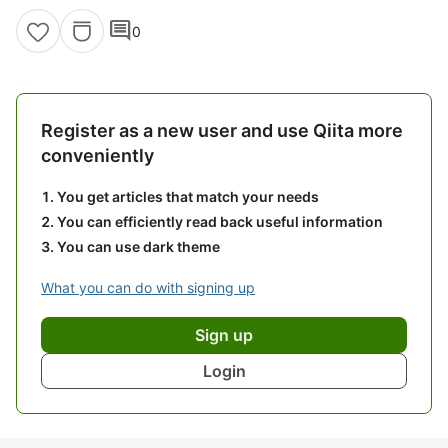
comment
0
Register as a new user and use Qiita more
conveniently
You get articles that match your needs
You can efficiently read back useful information
You can use dark theme
What you can do with signing up
Sign up
Login