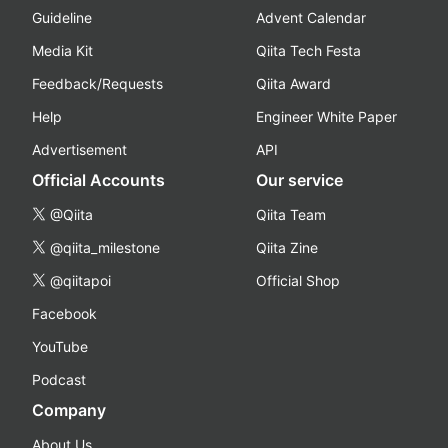
Guideline
Advent Calendar
Media Kit
Qiita Tech Festa
Feedback/Requests
Qiita Award
Help
Engineer White Paper
Advertisement
API
Official Accounts
Our service
@Qiita
Qiita Team
@qiita_milestone
Qiita Zine
@qiitapoi
Official Shop
Facebook
YouTube
Podcast
Company
About Us