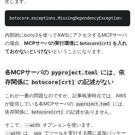
生します。
内部的にboto3を使ってAWSにアクセスするMCPサーバ
の場合、
MCPサーバの実行環境に
を入れ
botocore[crt]
ておかないといけない
ということになります。
各MCPサーバの
には、依
pyproject.toml
存関係に
の記述がない
botocore[crt]
これが一番の問題なのですが、記事執筆時点では、AWS
が提供している各MCPサーバの
には、
pyproject.toml
依存関係に
の記述がありません。
botocore[crt]
そこで、
オプションを使います。
--with
は、
でツールを実行する際に追加パッケー
--with
uvx