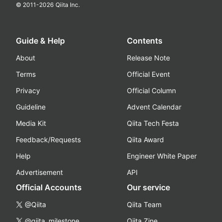
© 2011-
2026
Qiita Inc.
Guide & Help
Contents
About
Release Note
Terms
Official Event
Privacy
Official Column
Guideline
Advent Calendar
Media Kit
Qiita Tech Festa
Feedback/Requests
Qiita Award
Help
Engineer White Paper
Advertisement
API
Official Accounts
Our service
@Qiita
Qiita Team
@qiita_milestone
Qiita Zine