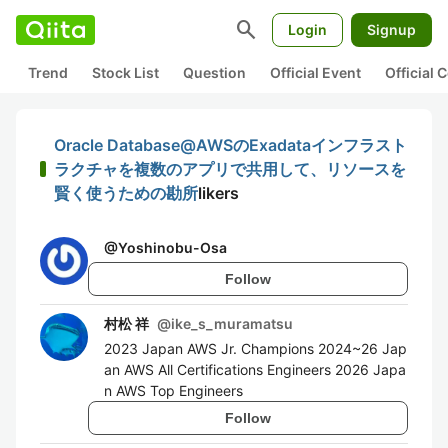
search
Login
Signup
Trend
Stock List
Question
Official Event
Official
Oracle Database@AWSのExadataインフラスト
ラクチャを複数のアプリで共用して、リソースを
賢く使うための勘所
likers
@
Yoshinobu-Osa
Follow
村松 祥
@
ike_s_muramatsu
2023 Japan AWS Jr. Champions 2024~26 Jap
an AWS All Certifications Engineers 2026 Japa
n AWS Top Engineers
Follow