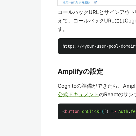
コールバックURLとサインアウトU
えて、コールバックURLにはCog
す。
Amplifyの設定
Cognitoの準備ができたら、Ampl
公式ドキュメント
のReactのサ
<
button
onClick
=
{
()
=>
Auth
.
fe