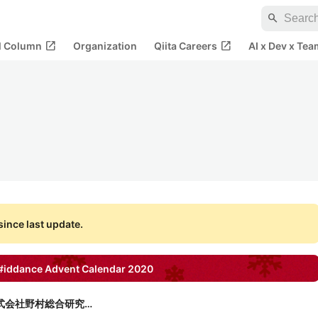
search
open_in_new
open_in_new
al Column
Organization
Qiita Careers
AI x Dev x Tea
ince last update.
#iddance
Advent Calendar
2020
株式会社野村総合研究所