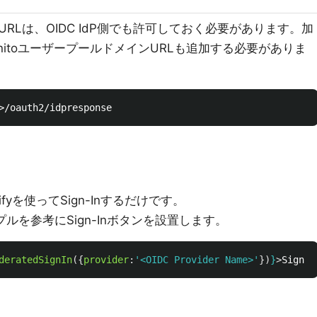
RLは、OIDC IdP側でも許可しておく必要があります。加
nitoユーザープールドメインURLも追加する必要がありま
ifyを使ってSign-Inするだけです。
ンプルを参考にSign-Inボタンを設置します。
deratedSignIn
({
provider
:
'
<OIDC Provider Name>
'
})
}
>
Sign I