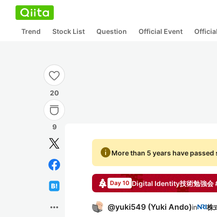
Trend
Stock List
Question
Official Event
Offici
20
9
info
More than 5 years have passed s
Digital Identity技術勉強会 
Day 10
more_horiz
@
yuki549
(
Yuki Ando
)
in