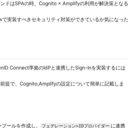
はSPAの時、Cognito × Amplifyの利用が解決策とな
ode Flowで実装すべきセキュリティ対策ができているか気になっ
OpenID Connect準拠のIdPと連携したSign-Inを実装するには
前提で、Cognito,Amplifyの設定について簡単に記載しま
ユーザープールを作成し、
に連携
フェデレーション>IDプロバイダー