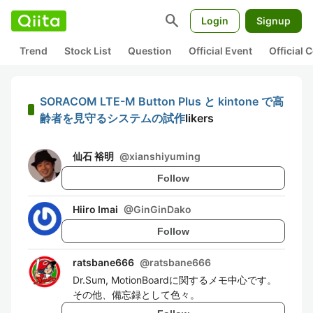
search
Login
Signup
Trend
Stock List
Question
Official Event
Official
SORACOM LTE-M Button Plus と kintone で高
齢者を見守るシステムの試作
likers
仙石 裕明
@
xianshiyuming
Follow
Hiiro Imai
@
GinGinDako
Follow
ratsbane666
@
ratsbane666
Dr.Sum, MotionBoardに関するメモ中心です。
その他、備忘録として色々。