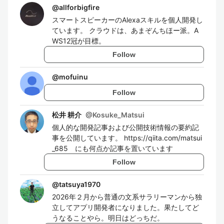
@
allforbigfire
スマートスピーカーのAlexaスキルを個人開発し
ています。 クラウドは、あまぞんちほー派。A
WS12冠が目標。
Follow
@
mofuinu
Follow
松井 耕介
@
Kosuke_Matsui
個人的な開発記事および公開技術情報の要約記
事を公開しています。 https://qiita.com/matsui
_685 にも何点か記事を置いています
Follow
@
tatsuya1970
2026年２月から普通の文系サラリーマンから独
立してアプリ開発者になりました。果たしてど
うなることやら。明日はどっちだ。