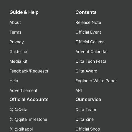
Guide & Help
Contents
About
Release Note
Terms
Official Event
Privacy
Official Column
Guideline
Advent Calendar
Media Kit
Qiita Tech Festa
Feedback/Requests
Qiita Award
Help
Engineer White Paper
Advertisement
API
Official Accounts
Our service
@Qiita
Qiita Team
@qiita_milestone
Qiita Zine
@qiitapoi
Official Shop