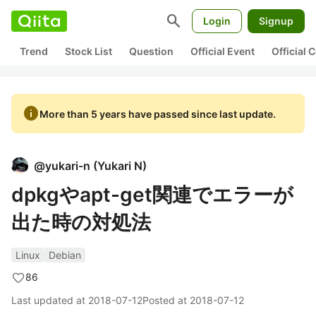
search
Login
Signup
Trend
Stock List
Question
Official Event
Official
info
More than 5 years have passed since last update.
@
yukari-n
(
Yukari N
)
dpkgやapt-get関連でエラーが
出た時の対処法
Linux
Debian
86
Last updated at
2018-07-12
Posted at
2018-07-12