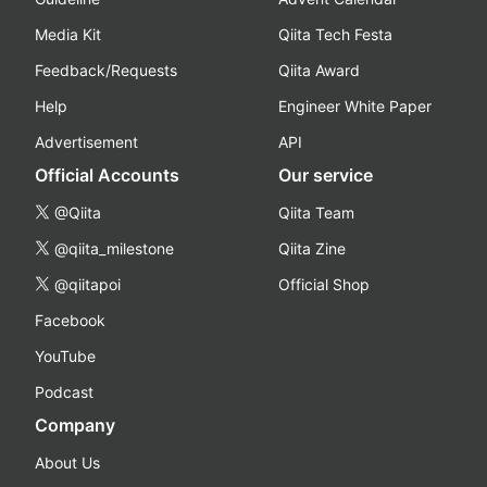
Media Kit
Qiita Tech Festa
Feedback/Requests
Qiita Award
Help
Engineer White Paper
Advertisement
API
Official Accounts
Our service
@Qiita
Qiita Team
@qiita_milestone
Qiita Zine
@qiitapoi
Official Shop
Facebook
YouTube
Podcast
Company
About Us