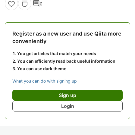
comment
0
Register as a new user and use Qiita more
conveniently
You get articles that match your needs
You can efficiently read back useful information
You can use dark theme
What you can do with signing up
Sign up
Login