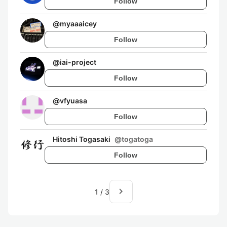
Follow
@
myaaaicey
Follow
@
iai-project
Follow
@
vfyuasa
Follow
Hitoshi Togasaki
@
togatoga
Follow
navigate_next
1
/
3