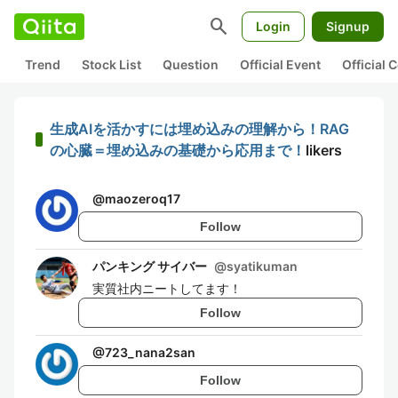
search
Login
Signup
Trend
Stock List
Question
Official Event
Official
生成AIを活かすには埋め込みの理解から！RAG
の心臓＝埋め込みの基礎から応用まで！
likers
@
maozeroq17
Follow
パンキング サイバー
@
syatikuman
実質社内ニートしてます！
Follow
@
723_nana2san
Follow