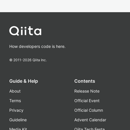
How developers code is here.
© 2011-
2026
Qiita Inc.
Guide & Help
Contents
About
Release Note
Terms
Official Event
Privacy
Official Column
Guideline
Advent Calendar
Media Kit
Qiita Tech Festa