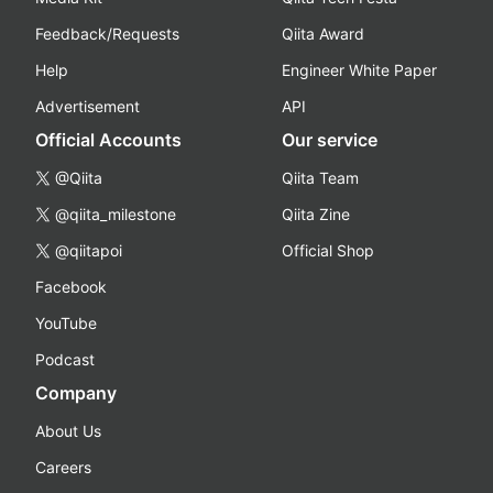
Feedback/Requests
Qiita Award
Help
Engineer White Paper
Advertisement
API
Official Accounts
Our service
@Qiita
Qiita Team
@qiita_milestone
Qiita Zine
@qiitapoi
Official Shop
Facebook
YouTube
Podcast
Company
About Us
Careers