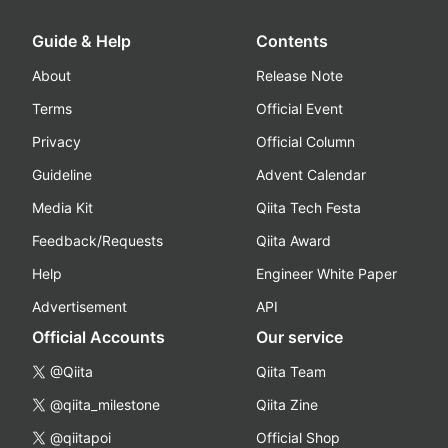
Guide & Help
Contents
About
Release Note
Terms
Official Event
Privacy
Official Column
Guideline
Advent Calendar
Media Kit
Qiita Tech Festa
Feedback/Requests
Qiita Award
Help
Engineer White Paper
Advertisement
API
Official Accounts
Our service
@Qiita
Qiita Team
@qiita_milestone
Qiita Zine
@qiitapoi
Official Shop