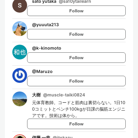
sato yutaka
@
sa10ytailearn
Follow
@
yuuuta213
Follow
@
k-kinomoto
Follow
@
Maruzo
Follow
大樹
@
muscle-taiki0824
元体育教師。コードと筋肉は裏切らない。1日10
0コミットとベンチ100kgが日課の脳筋エンジニ
アです。技術は体から。
Follow
伊藤 一幸
@
itokazu