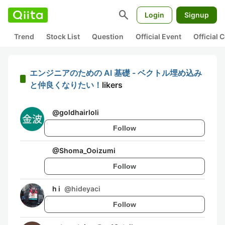
search
Login
Signup
Trend
Stock List
Question
Official Event
Official
エンジニアのための AI 基礎 - ベクトル埋め込み
と仲良くなりたい！
likers
@
goldhairloli
Follow
@
Shoma_Ooizumi
Follow
h i
@
hideyaci
Follow