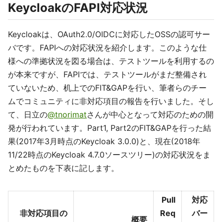
KeycloakのFAPI対応状況
Keycloakは、OAuth2.0/OIDCに対応したOSSの認可サー
バです。FAPIへの対応状況を紹介します。このような仕
様への準拠状況を図る場合は、テストツールを利用するの
が本来ですが、FAPIでは、テストツールがまだ整備され
ていないため、机上でのFIT&GAPを行い、筆者らのチー
ムでコミュニティに非対応項目の報告を行いました。そし
て、日立の
@tnorimat
さんが中心となって対応のための開
発が行われています。Part1, Part2のFIT&GAPを行った結
果(2017年3月時点のKeycloak 3.0.0)と、現在(2018年
11/22時点のKeycloak 4.7.0ソースツリー)の対応状況をま
とめたものを下表に記します。
Pull
対応
非対応項目の
Req
バー
概要