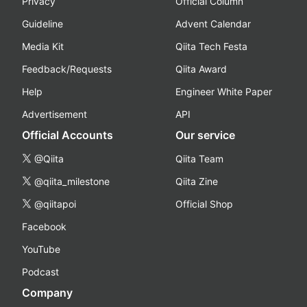
Privacy
Official Column
Guideline
Advent Calendar
Media Kit
Qiita Tech Festa
Feedback/Requests
Qiita Award
Help
Engineer White Paper
Advertisement
API
Official Accounts
Our service
@Qiita
Qiita Team
@qiita_milestone
Qiita Zine
@qiitapoi
Official Shop
Facebook
YouTube
Podcast
Company