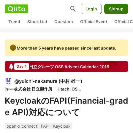
search
Login
Signup
Trend
Stock List
Question
Official Event
Official
info
More than 5 years have passed since last update.
日立グループ OSS
Advent Calendar
2018
Day 4
@
yuichi-nakamura
(
中村 雄一
)
in
株式会社 日立製作所 Hitachi OSPO
KeycloakのFAPI(Financial-grad
e API)対応について
openid_connect
FAPI
Keycloak