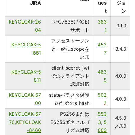
JIRA
ues
ジョ
t
ン
KEYCLOAK-26
RFC7636(PKCE)
383
3.1.0
04
サポート
1
アクセストークン
KEYCLOAK-5
452
と一緒にscopeを
3.4.0
661
7
返却
client_secret_jwt
KEYCLOAK-5
483
でのクライアント
4.0.0
811
5
認証対応
KEYCLOAK-67
stateパラメタ保護
502
4.0.0
00
のためのs_hash
2
KEYCLOAK-67
PS256または
553
4.5.0
70
,
KEYCLOAK
ES256署名アルゴ
3
,
5
,4.7.0
-8460
リズム対応
603