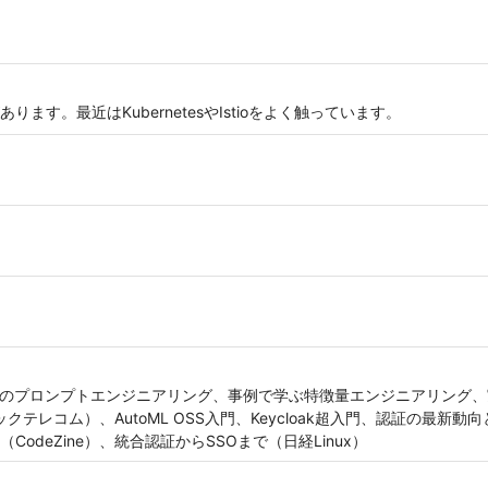
eに興味があります。最近はKubernetesやIstioをよく触っています。
Iのプロンプトエンジニアリング、事例で学ぶ特徴量エンジニアリング、実践 
ックテレコム）、AutoML OSS入門、Keycloak超入門、認証の最新動
M（CodeZine）、統合認証からSSOまで（日経Linux）