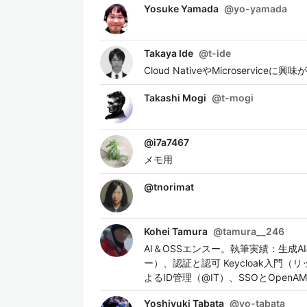
Yosuke Yamada
@
yo-yamada
Takaya Ide
@
t-ide
Cloud NativeやMicroservic
Takashi Mogi
@
t-mogi
@
i7a7467
メモ用
@
tnorimat
Kohei Tamura
@
tamura__246
AI＆OSSエンスー。執筆実績：生成A
ー）、認証と認可 Keycloak入門（リ
よるID管理（@IT）、SSOとOpenA
Yoshiyuki Tabata
@
yo-tabata