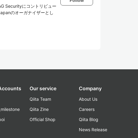
Follow
G Securityにコントリビュー
ity Japanのオーガナイザーとし
 Accounts
Our service
Company
Qiita Team
About Us
_milestone
Qiita Zine
Careers
poi
Official Shop
Qiita Blog
k
News Release