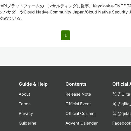
MやAPIプラットフォームのコンサルティングに従事。KeycloakやCNCF TA
Cloud Native Community Japan/Cloud Native Secur
努めている。
1
Guide & Help
Contents
Official
About
Release Note
@Qiita
Terms
Official Event
@qiita
Privacy
Official Column
@qiita
Guideline
Advent Calendar
Faceboo