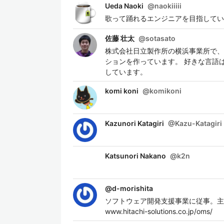
Ueda Naoki
@
naokiiiii
歌って踊れるエンジニアを目指してい
佐藤 壮太
@
sotasato
株式会社日立製作所の横浜事業所で、デ
ションを作っています。 好きな言語は
しています。
komi koni
@
komikoni
Kazunori Katagiri
@
Kazu-Katagiri
Katsunori Nakano
@
k2n
@
d-morishita
ソフトウェア開発支援事業に従事。主に
www.hitachi-solutions.co.jp/oms/