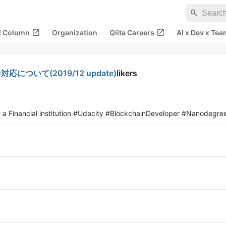
search
open_in_new
open_in_new
al Column
Organization
Qiita Careers
AI x Dev x Tea
API)対応について(2019/12 update)
likers
a Financial institution #Udacity #BlockchainDeveloper #Nanodegre