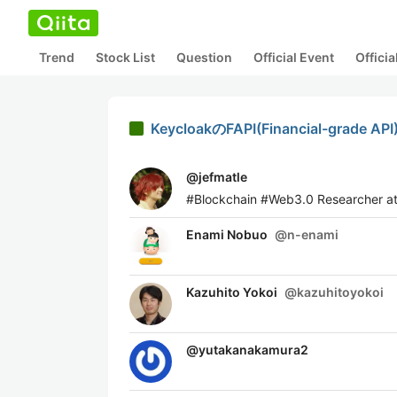
Trend
Stock List
Question
Official Event
Offici
KeycloakのFAPI(Financial-grade 
@
jefmatle
#Blockchain #Web3.0 Researcher at 
Enami Nobuo
@
n-enami
Kazuhito Yokoi
@
kazuhitoyokoi
@
yutakanakamura2