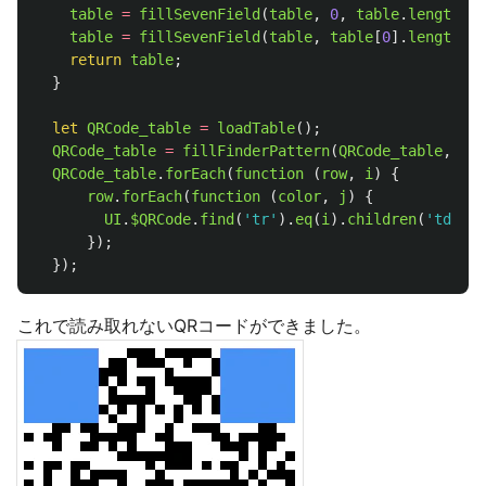
table
=
fillSevenField
(
table
,
0
,
table
.
length
-
table
=
fillSevenField
(
table
,
table
[
0
].
length
-
return
table
;
}
let
QRCode_table
=
loadTable
();
QRCode_table
=
fillFinderPattern
(
QRCode_table
,
"
rg
QRCode_table
.
forEach
(
function 
(
row
,
i
)
{
row
.
forEach
(
function 
(
color
,
j
)
{
UI
.
$QRCode
.
find
(
'
tr
'
).
eq
(
i
).
children
(
'
td
'
).
e
});
});
これで読み取れないQRコードができました。