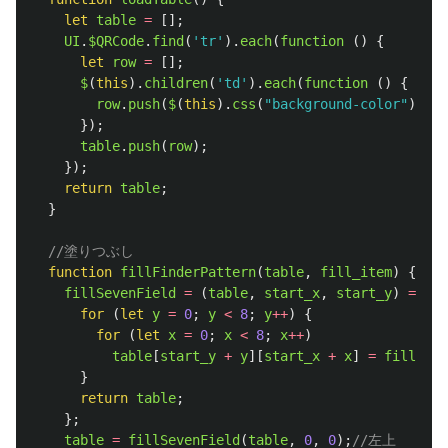
let
table
=
[];
UI
.
$QRCode
.
find
(
'
tr
'
).
each
(
function 
()
{
let
row
=
[];
$
(
this
).
children
(
'
td
'
).
each
(
function 
()
{
row
.
push
(
$
(
this
).
css
(
"
background-color
"
));
});
table
.
push
(
row
);
});
return
table
;
}
//塗りつぶし
function
fillFinderPattern
(
table
,
fill_item
)
{
fillSevenField
=
(
table
,
start_x
,
start_y
)
=>
{
for 
(
let
y
=
0
;
y
<
8
;
y
++
)
{
for 
(
let
x
=
0
;
x
<
8
;
x
++
)
table
[
start_y
+
y
][
start_x
+
x
]
=
fill_ite
}
return
table
;
};
table
=
fillSevenField
(
table
,
0
,
0
);
//左上