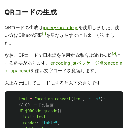
QRコードの生成
QRコードの生成は
jquery-qrcode.js
を使用しました。使
1
い方はQiitaの記事
を見ながらすぐに出来上がりまし
た。
2
なお、QRコードで日本語を使用する場合はShift-JIS
に
する必要があります。
encoding.js(パッケージ名:encodin
g-japanese)
を使い文字コードを変換します。
以上を元にしてコードにすると以下の通りです。
text
=
Encoding
.
convert
(
text
,
'
sjis
'
);
// QRコードの描画
UI
.
$QRCode
.
qrcode
({
text
:
text
,
render
:
"
table
"
,