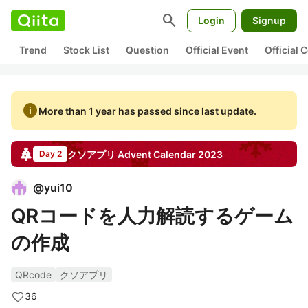
search
Login
Signup
Trend
Stock List
Question
Official Event
Official
info
More than 1 year has passed since last update.
クソアプリ
Advent Calendar
2023
Day 2
@
yui10
QRコードを人力解読するゲーム
の作成
QRcode
クソアプリ
36