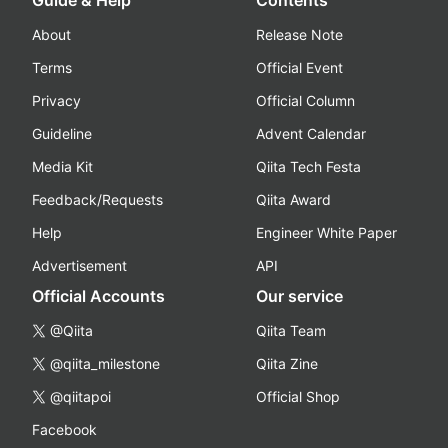
Guide & Help
Contents
About
Release Note
Terms
Official Event
Privacy
Official Column
Guideline
Advent Calendar
Media Kit
Qiita Tech Festa
Feedback/Requests
Qiita Award
Help
Engineer White Paper
Advertisement
API
Official Accounts
Our service
@Qiita
Qiita Team
@qiita_milestone
Qiita Zine
@qiitapoi
Official Shop
Facebook