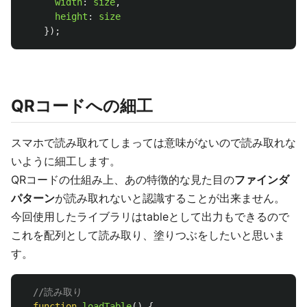
width
:
size
,
height
:
size
});
QRコードへの細工
スマホで読み取れてしまっては意味がないので読み取れな
いように細工します。
QRコードの仕組み上、あの特徴的な見た目の
ファインダ
パターン
が読み取れないと認識することが出来ません。
今回使用したライブラリはtableとして出力もできるので
これを配列として読み取り、塗りつぶをしたいと思いま
す。
//読み取り
function
loadTable
()
{