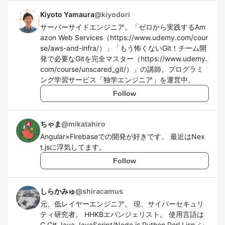
Kiyoto Yamaura
@
kiyodori
サーバーサイドエンジニア。「ゼロから実践するAm
azon Web Services（https://www.udemy.com/cour
se/aws-and-infra/）」「もう怖くないGit！チーム開
発で必要なGitを完全マスター（https://www.udemy.
com/course/unscared_git/）」の講師。プログラミ
ング学習サービス「独学エンジニア」を運営中。
Follow
ちゃま
@
mikatahiro
Angular×Firebaseでの開発が好きです。 最近はNex
t.jsに浮気してます。
Follow
しらかみゅ
@
shiracamus
元、低レイヤーエンジニア。 現、サイバーセキュリ
ティ研究者。 HHKBエバンジェリスト。 使用言語は
C C# Java JavaScript/Node.js Python Perl Lisp シ