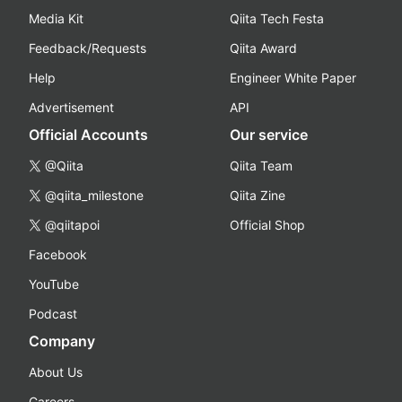
Media Kit
Qiita Tech Festa
Feedback/Requests
Qiita Award
Help
Engineer White Paper
Advertisement
API
Official Accounts
Our service
@Qiita
Qiita Team
@qiita_milestone
Qiita Zine
@qiitapoi
Official Shop
Facebook
YouTube
Podcast
Company
About Us
Careers