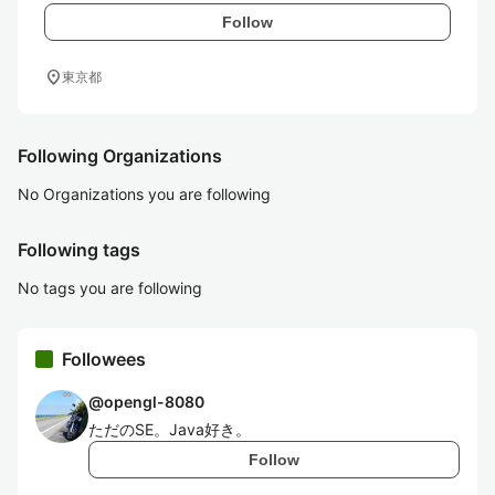
Follow
location_on
東京都
Following Organizations
No Organizations you are following
Following tags
No tags you are following
Followees
@
opengl-8080
ただのSE。Java好き。
Follow