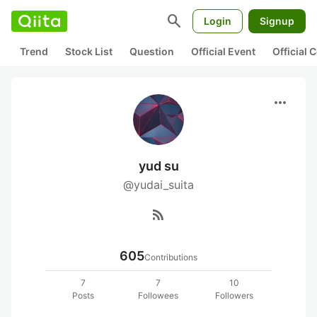
search
Login
Signup
Trend
Stock List
Question
Official Event
Official
more_horiz
yud su
@yudai_suita
rss_feed
605
Contributions
7
7
10
Posts
Followees
Followers